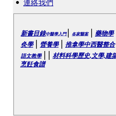
連絡我們
|
|
新書目錄
藥物學
中醫學入門
各家醫案
|
|
灸學
營養學
推拿學
中西醫整合
|
|
材料科學
歷史,文學,建
語文教學
烹飪食譜