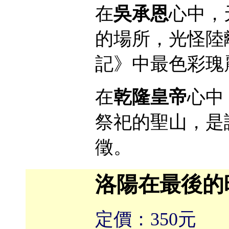
在
吳承恩
心中，
的場所，光怪陸
記》中最色彩瑰
在
乾隆皇帝
心中
祭祀的聖山，是
徵。
洛陽在最後的
定價：350元