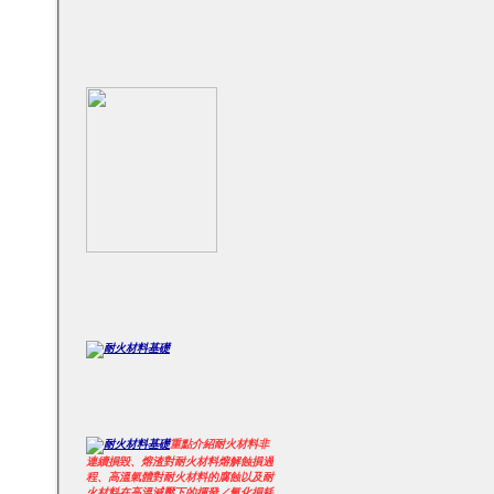
重點介紹耐火材料非
連續損毀、熔渣對耐火材料熔解蝕損過
程、高溫氣體對耐火材料的腐蝕以及耐
火材料在高溫減壓下的揮發／氧化損耗