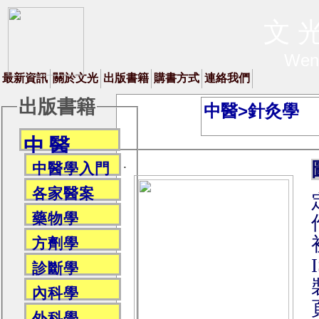
文 光
Wen
最新資訊
關於文光
出版書籍
購書方式
連絡我們
出版書籍
中醫>針灸學
中 醫
.
中醫學入門
各家醫案
藥物學
方劑學
診斷學
內科學
外科學