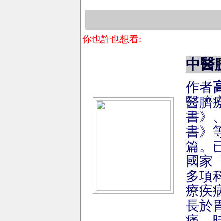
你也許也想看:
中醫
作者
醫臍
書》
書》
篇。
國家
多項
療疾
長於
痛、