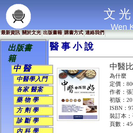
文 光 
Wen K
最新資訊
關於文光
出版書籍
購書方式
連絡我們
醫 事 小 說
出版書
籍
中醫
中 醫
為什麼
中醫學入門
定價：80
各家 醫案
作者：張
藥 物 學
初版：20
ISBN：97
方 劑 學
裝訂本：
診 斷 學
頁數：45
內 科 學