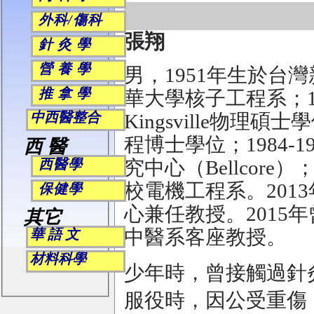
外科/傷科
張翔
針 灸 學
營 養 學
男，1951年生於台
推 拿 學
華大學核子工程系；197
中西醫整合
Kingsville物理碩
程博士學位；1984-
西 醫
西醫學
究中心（Bellcore）
校電機工程系。201
保健學
心兼任教授。2015
其它
中醫系客座教授。
華 語 文
材料科學
少年時，曾接觸過針灸，
服役時，因公受重傷