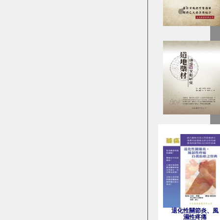
退化性關節炎、風
濕性疼痛