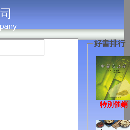
 司
mpany
好書排行
特別催銷