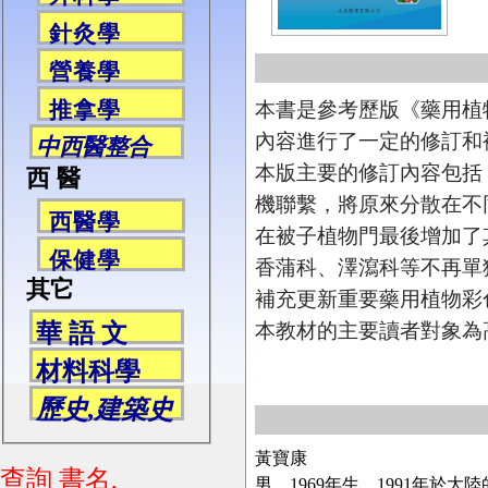
針灸學
營養學
推拿學
本書是參考歷版《藥用植
內容進行了一定的修訂和
中西醫整合
本版主要的修訂內容包括
西 醫
機聯繫，將原來分散在不
西醫學
在被子植物門最後增加了
保健學
香蒲科、澤瀉科等不再單
其它
補充更新重要藥用植物彩色
本教材的主要讀者對象為
華 語 文
材料科學
歷史,建築史
黃寶康
查詢 書名,
男。1969年生，1991年於大陸