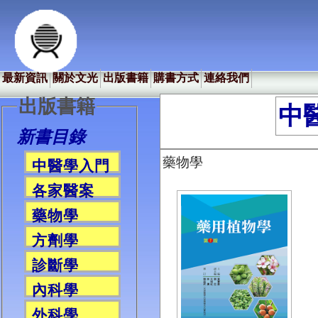
最新資訊
關於文光
出版書籍
購書方式
連絡我們
出版書籍
中
新書目錄
藥物學
中醫學入門
各家醫案
藥物學
方劑學
診斷學
內科學
外科學