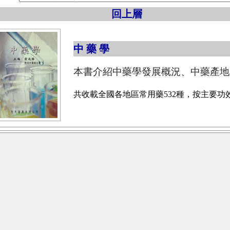
回上層
中 藥 學
本書介紹中藥學發展概況、中藥產地
共收載全國各地區常用藥532種，按主要功