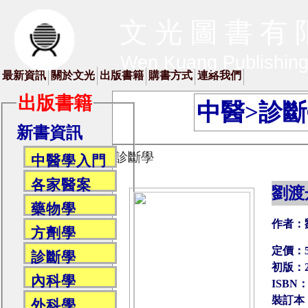
文 光 圖 書 有 
Wen Kuang Publishin
最新資訊
關於文光
出版書籍
購書方式
連絡我們
出版書籍
中醫>診
新書資訊
診斷學
中醫學入門
各家醫案
劉渡
藥物學
作者：
方劑學
定價：5
診斷學
初版：2
內科學
ISBN：9
裝訂本
外科學