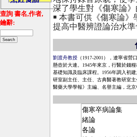
深了學生對《傷寒論》
查詢 書名,作者,
￭ 本書可供《傷寒論
鑰辭:
提高中醫辨證論治水準
劉渡舟教授
（1917-2001），遼寧
懸壺於大連。1945年來京，行醫於錢
基礎知識及臨床課程。1956年調入初
研室副主任、主任、古典醫著教研室主
醫藥大學學報》主編、名譽主編，北京