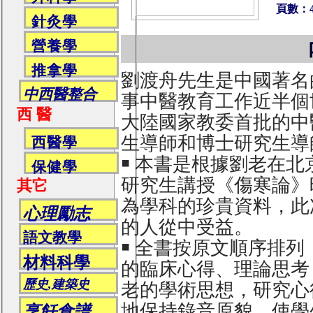
頁數：4
針灸學
營養學
推拿學
劉渡舟先生是中國著名
中西醫整合
事中醫教育工作近半個
西 醫
大陸國家教委首批的中
生導師和博士研究生導
西醫學
￭ 本書是根據劉老在
保健學
研究生講授《傷寒論》
其它
為學科的珍貴資料，此
心理勵志
的人從中受益。
語文教學
￭ 全書按原文順序排
材料科學
的臨床心得、理論思考
歷史,建築史
老的學術思想，研究心
地保持錄音原貌，使學
烹飪食譜