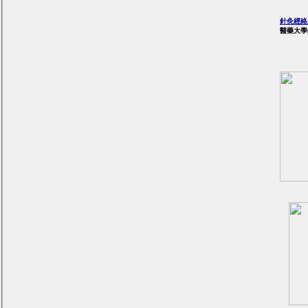
針灸經
醫藥大學