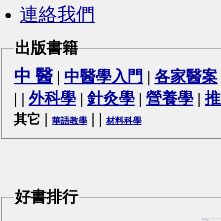
連絡我們
出版書籍
中 醫
|
中醫學入門
|
各家醫案
|
|
外科學
|
針灸學
|
營養學
|
推
|
|
|
其它
華語教學
材料科學
好書排行