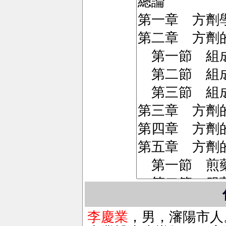
李慶業
，男，瀋陽市人