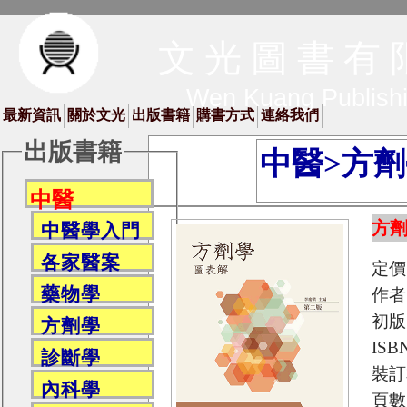
文 光 圖 書 有 
Wen Kuang Publish
最新資訊
關於文光
出版書籍
購書方式
連絡我們
出版書籍
中醫>方
中醫
方劑
中醫學入門
各家醫案
定價
藥物學
作者
初版
方劑學
ISB
診斷學
裝訂
內科學
頁數