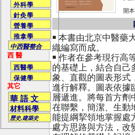
外科學
開本
針灸學
營養學
推拿學
￭ 本書由北京中醫藥
織編寫而成。
中西醫整合
西 醫
￭ 作者在參考現行高
的基礎上，結合自己
西醫學
象、直觀的圖表形式
保健學
其它
進行解釋。圖表依據
層遞進。將每首方劑
華 語 文
在聯繫，簡潔、生動
材料科學
能提綱挈領地掌握處
歷史,建築史
處方思路與方法，改