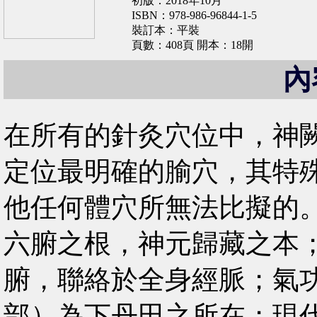
初版：2018年10月
ISBN：978-986-96844-1-5
裝訂本：平裝
頁數：408頁 開本：18開
內
在所有的針灸穴位中，神
定位最明確的腧穴，其特
他任何體穴所無法比擬的
六腑之根，神元歸藏之本
腑，聯絡於全身經脈；氣
部）為下丹田之所在；現