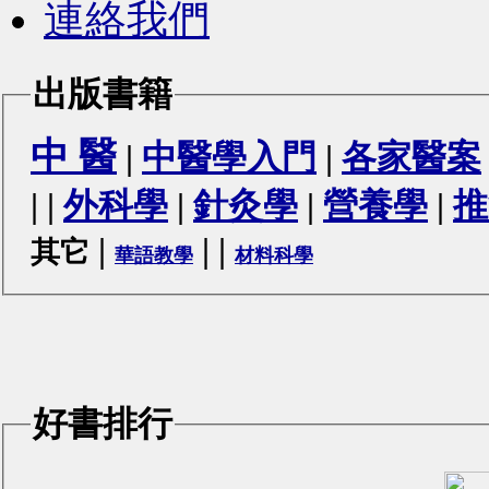
連絡我們
出版書籍
中 醫
|
中醫學入門
|
各家醫案
|
|
外科學
|
針灸學
|
營養學
|
推
|
|
|
其它
華語教學
材料科學
好書排行