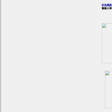
針灸經
醫藥大學