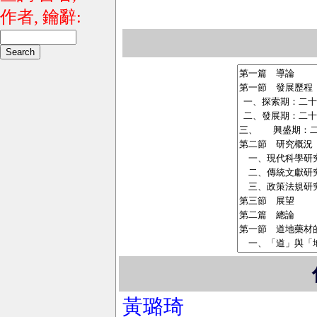
作者, 鑰辭:
黃璐琦