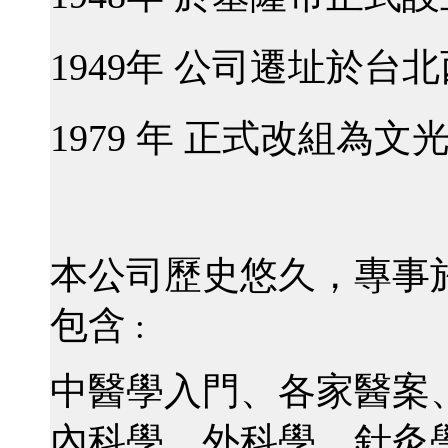
1949年 公司遷址於台
1979 年 正式改組
本公司歷史悠久，專事
包含
:
中
醫學入門、各家醫案
內科學、外科學、針灸