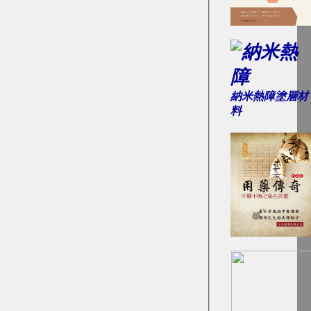
納米熱障
塗層材
料