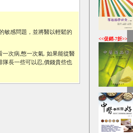
的敏感問題，並將醫以輕鬆的
<<促銷-7折>>
,看一次病,憋一次氣. 如果能從醫
排隊長一些可以忍,價錢貴些也