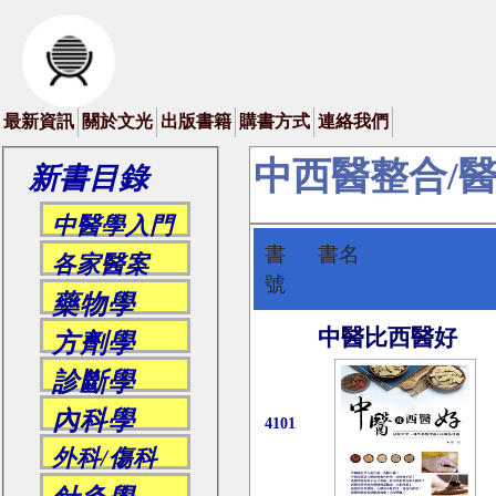
最新資訊
關於文光
出版書籍
購書方式
連絡我們
中西醫整合/
新書目錄
中醫學入門
書
書名
各家醫案
號
藥物學
中醫比西醫好
方劑學
診斷學
內科學
4101
外科/傷科