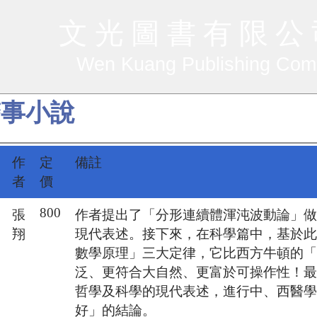
文 光 圖 書 有 限 公
Wen Kuang Publishing Co
醫事小說
作
定
備註
者
價
800
張
作者提出了「分形連續體渾沌波動論」
翔
現代表述。接下來，在科學篇中，基於
數學原理」三大定律，它比西方牛頓的
泛、更符合大自然、更富於可操作性！
哲學及科學的現代表述，進行中、西醫
好」的結論。