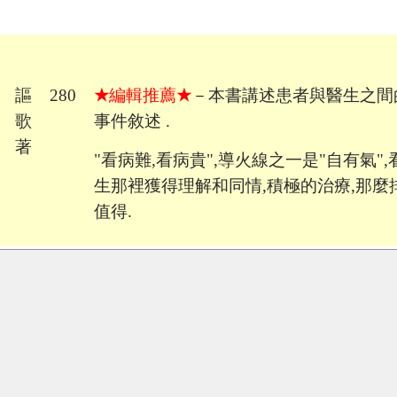
謳
280
★
編輯推薦
★
－本書講述患者與醫生之間
歌
事件敘述 .
著
"看病難,看病貴",導火線之一是"自有氣"
生那裡獲得理解和同情,積極的治療,那麼
值得.