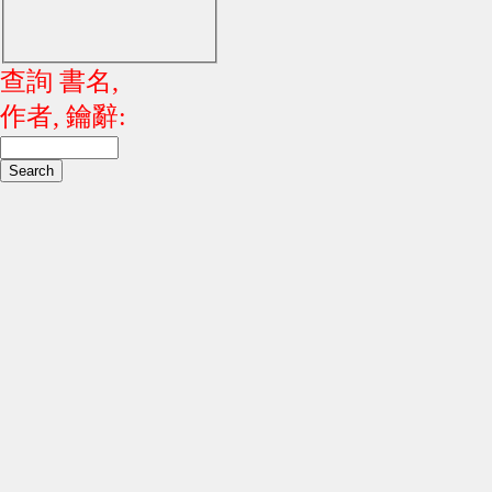
查詢 書名,
作者, 鑰辭: