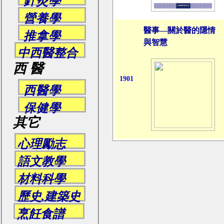
針灸學
營養學
醫事—關於醫的隱情
推拿學
與智慧
中西醫整合
西 醫
1901
西醫學
保健學
其它
心理勵志
語文教學
材料科學
歷史,建築史
烹飪食譜