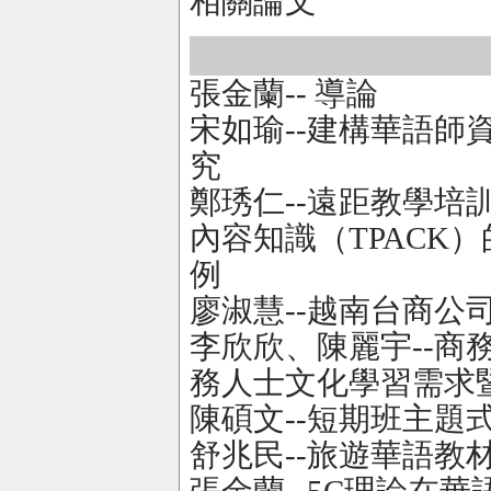
相關論文
張金蘭-- 導論
宋如瑜--建構華語師
究
鄭琇仁--遠距教學培
內容知識（TPACK
例
廖淑慧--越南台商公
李欣欣、陳麗宇--商
務人士文化學習需求
陳碩文--短期班主題
舒兆民--旅遊華語教