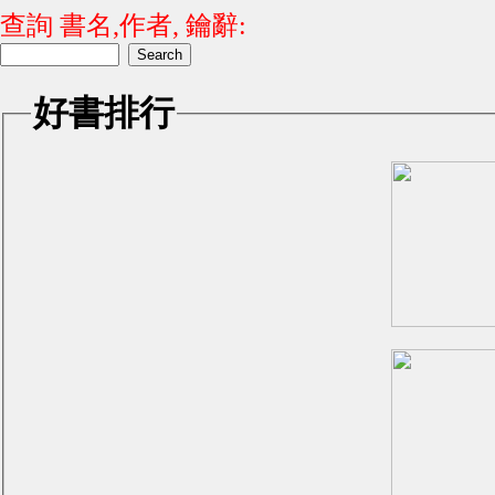
查詢 書名,作者, 鑰辭:
好書排行