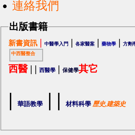
連絡我們
出版書籍
|
|
|
|
新書資訊
中醫學入門
各家醫案
藥物學
方劑
中西醫整合
西醫
|
|
|
其它
西醫學
保健學
|
|
|
華語教學
材料科學
歷史,建築史