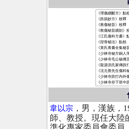
，男，漢族，1
韋以宗
師、教授。現任大陸
準化專家委員會委員