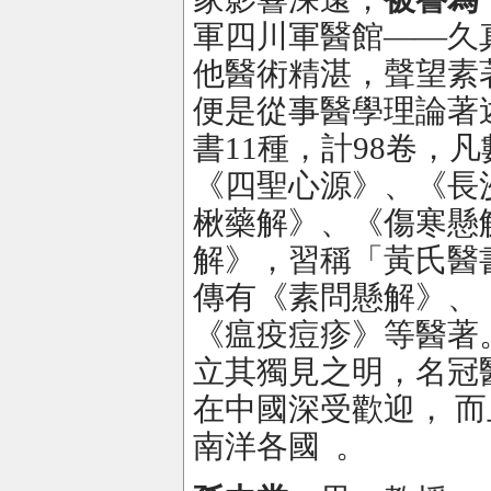
軍四川軍醫館——久
他醫術精湛，聲望素
便是從事醫學理論著
書11種，計98卷，
《四聖心源》、《長
楸藥解》、《傷寒懸
解》，習稱「黃氏醫
傳有《素問懸解》、
《瘟疫痘疹》等醫著
立其獨見之明，名冠
在中國深受歡迎， 
南洋各國 。