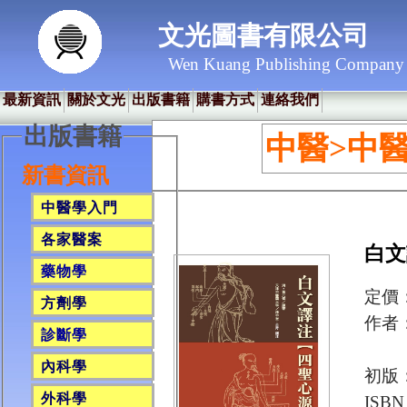
文光圖書有限公司
Wen Kuang Publishing Company
最新資訊
關於文光
出版書籍
購書方式
連絡我們
出版書籍
中醫>中
新書資訊
中醫學入門
各家醫案
白文
藥物學
定價：
方劑學
作者
診斷學
孫
內科學
初版：
外科學
ISBN