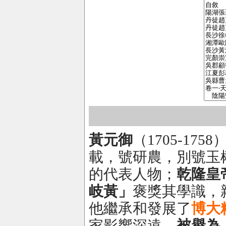
黃元御
（1705-1
載，號研農，別號玉
的代表人物；
乾隆皇
岐黃
」
褒獎其學識，
他繼承和發展了
博大
家影響深遠，
被譽為