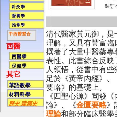
裝訂
針灸學
營養學
推拿學
清代醫家黃元御，是
中西醫整合
理解，又具有豐富臨
西醫
撰著了大量中醫藥專
西醫學
表性。此書綜合反映
保健學
人領悟，從書中有些
其它
足於《黃帝內經》、
華語教學
要略》的基礎上。
材料科學
《四聖心源》闡發《
歷史,建築史
論》、《
金匱要略
》
理論
和部分臨床醫學