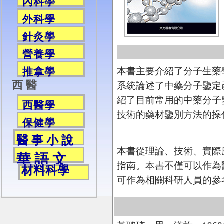
內科學
外科學
針灸學
營養學
本書主要介紹了分子生藥
推拿學
西 醫
系統論述了中藥分子鑒定
紹了目前常用的中藥分子
西醫學
技術的藥材鑒別方法的操
保健學
醫 事 小 說
本書從理論、技術、實際
華 語 文
指南。本書不僅可以作為
材料科學
可作為相關科研人員的參