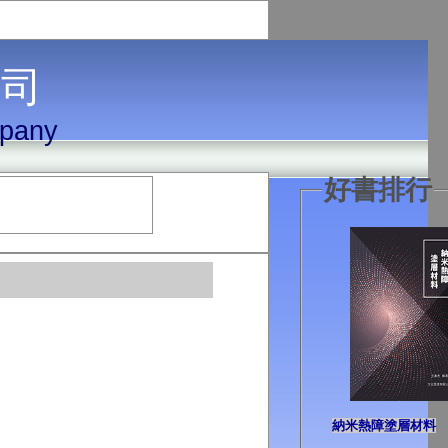
 司
mpany
好書排行
納米熱障塗層材料