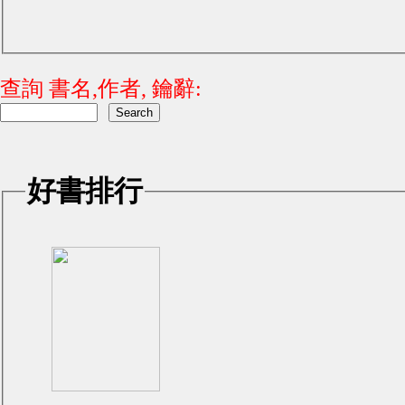
查詢 書名,作者, 鑰辭:
好書排行