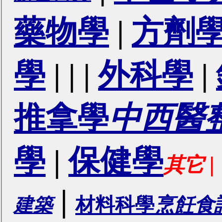
藥物學
|
方劑
學
|
|
|
外科學
|
推拿學
中西醫
學
|
保健學
|
其它
|
材料科學
烹飪食
建築