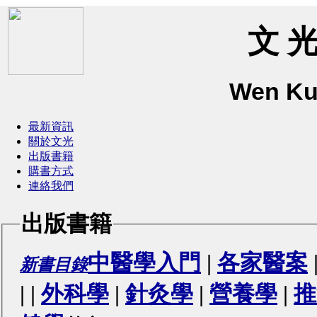
文 光
Wen Ku
最新資訊
關於文光
出版書籍
購書方式
連絡我們
出版書籍
中醫學入門
|
各家醫案
新書目錄
|
|
外科學
|
針灸學
|
營養學
|
推