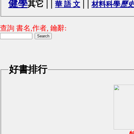
健學
|
|
|
|
其它
華 語 文
材料科學
歷史
查詢 書名,作者, 鑰辭:
好書排行