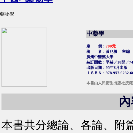
藥物學
中藥學
定 價：
700元
著 者：黃兆勝 主編
廣州中醫藥大學
裝訂開數：平裝／18開／7
出版日期：95年8月出版
ＩＳＢＮ：978-957-9232-60
本書由人民衛生出版社授權
內
本書共分總論、各論、附