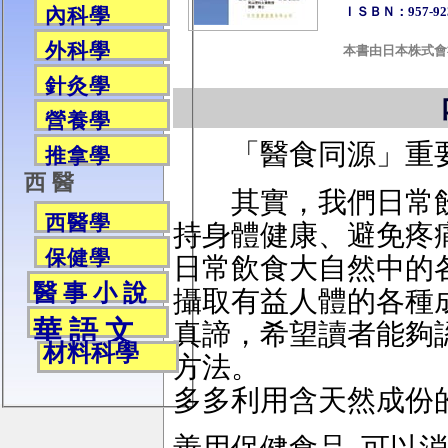
ＩＳＢＮ：957-923
內科學
外科學
本書由日本株式會
針灸學
營養學
「醫食同源」重
推拿學
西 醫
其實，我們日常飲
西醫學
持身體健康、避免疼
保健學
日常飲食大自然中的
醫 事 小 說
攝取有益人體的各種
華 語 文
真諦，希望讀者能夠
材料科學
方法。
多多利用含天然成份