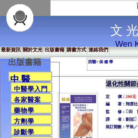
文 光
Wen K
最新資訊
關於文光
出版書籍
購書方式
連絡我們
出版書籍
西醫> 保 健 學
中 醫
退化性關節
中醫學入門
定 價：
200元
各家醫案
編 著：翔雲社
藥物學

監 修：
田 

譯 者：劉冠
方劑學
裝訂開數：平裝／2
診斷學