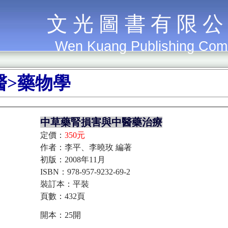
文 光 圖 書 有 限 公
Wen Kuang Publishing Co
醫>藥物學
中草藥腎損害與中醫藥治療
定價：
350元
作者：李平、李曉玫 編著
初版：2008年11月
ISBN：978-957-9232-69-2
裝訂本：平裝
頁數：432頁
開本：25開