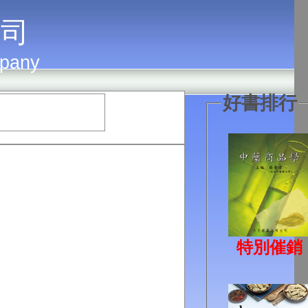
 司
mpany
好書排行
特別催銷