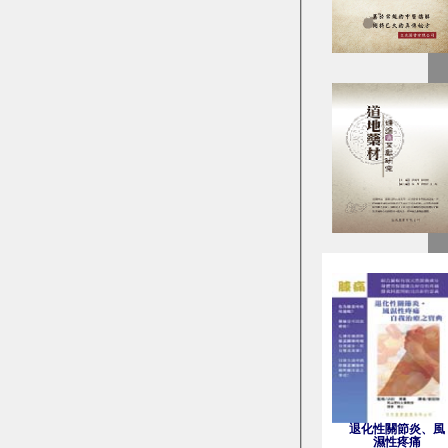
退化性關節炎、風
濕性疼痛