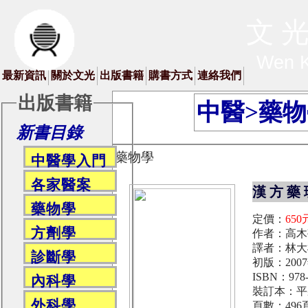
文 光
Wen K
最新資訊
關於文光
出版書籍
購書方式
連絡我們
出版書籍
中醫>藥
新書目錄
藥物學
中醫學入門
各家醫案
漢 方 藥 
藥物學
定價：
650
方劑學
作者：高木
譯者：林大
診斷學
初版：200
ISBN：978-9
內科學
裝訂本：平
外科學
頁數：496