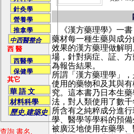
針灸學
營養學
《漢方藥理學》一書
推拿學
藥材每一種生藥與成分
中西醫整合
效果的漢方藥理做解明
西 醫
場，針對病症、証、方
西醫學
為報告結果。
保健學
所謂「漢方藥理學」，
其它
使用的藥物和及其與有
華 語 文
究。這本書乃日本生藥
法，對人類使用了數千
材料科學
所含有之純粹成分進行
歷史,建築史
學、醫學等學科的預備
被廣泛地使用在藥學、
查詢 書名,