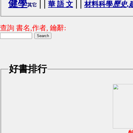
健學
|
|
|
|
華 語 文
材料科學
歷史,
其它
查詢 書名,作者, 鑰辭:
好書排行