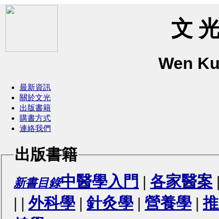
文 光
Wen Ku
最新資訊
關於文光
出版書籍
購書方式
連絡我們
出版書籍
中醫學入門
|
各家醫案
新書目錄
|
|
外科學
|
針灸學
|
營養學
|
推