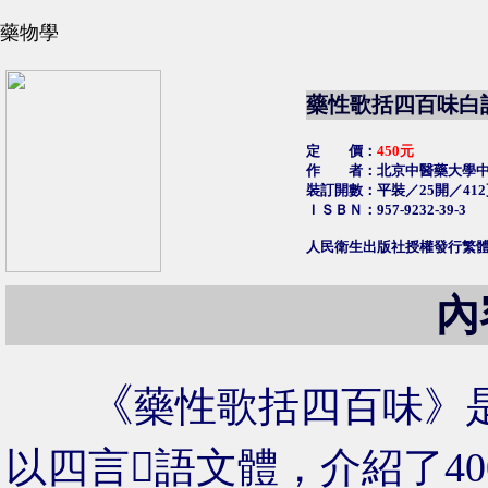
藥物學
藥性歌括四百味白
定 價：
450元
作 者：北京中醫藥大學中
裝訂開數：平裝／25開／412
ＩＳＢＮ：957-9232-39-3
人民衛生出版社授權發行繁
內
《
藥性歌括四百味》
以四言語文體，介紹了4