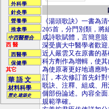
外科學
針灸學
《湯頭歌訣》一書為清
營養學
205首，分門別類，
推拿學
成詩歌賦體，言簡意賅
中西醫整合
深受廣大中醫學者歡迎
西 醫
近人嚴雲又在原書的基
西醫學
科方劑作為增輯，使其
保健學
為使原著更好地適應時
其它
訂，本次修訂首先針對
華 語 文
歌訣、注釋、組成、用
材料科學
個部份論述。內容全面
歷史,建築史
規範準確。