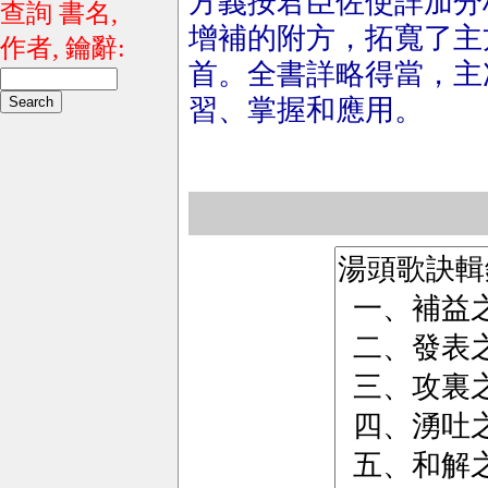
方義按君臣佐使詳加分
查詢 書名,
增補的附方，拓寬了主
作者, 鑰辭:
首。全書詳略得當，主
習、掌握和應用。