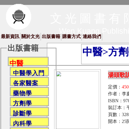
文 光 圖 書 有 
Wen Kuang Publish
最新資訊
關於文光
出版書籍
購書方式
連絡我們
出版書籍
中醫>方
中醫
中醫學入門
湯頭歌
各家醫案
定價：
45
藥物學
作者：李慶
ISBN：978
方劑學
裝訂本：
診斷學
頁數：32
開本：25
內科學