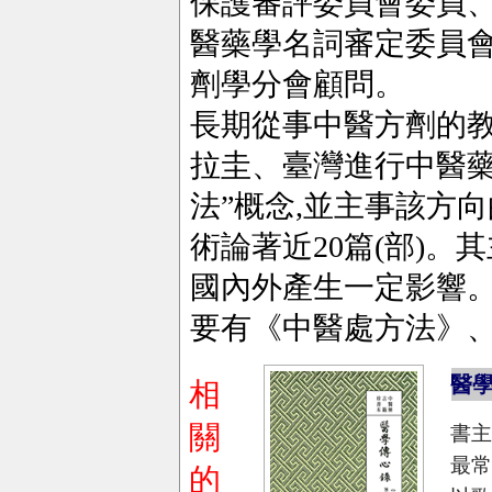
保護審評委員會委員、
醫藥學名詞審定委員
劑學分會顧問。
長期從事中醫方劑的
拉圭、臺灣進行中醫藥
法”概念,並主事該方
術論著近20篇(部)
國內外產生一定影響
要有《中醫處方法》
醫
相
關
書
最
的