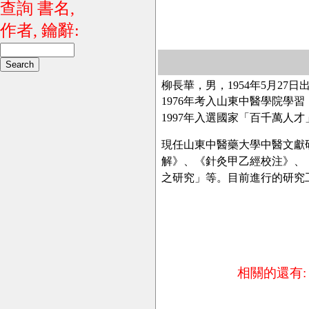
查詢 書名,
作者, 鑰辭:
柳長華，男，1954年5月27
1976年考入山東中醫學院學習
1997年入選國家「百千萬人
現任山東中醫藥大學中醫文獻
解》、《針灸甲乙經校注》、
之研究」等。目前進行的研究
相關的還有: