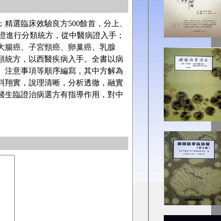
選臨床效驗良方500餘首，分上、
證進行分類統方，從中醫病證入手；
大腸癌、子宮頸癌、卵巢癌、乳腺
類統方，以西醫疾病入手。全書以病
、注意事項等順序編寫，其中方解為
料翔實，說理清晰，分析透徹，融實
醫生臨證治病選方有指導作用，對中