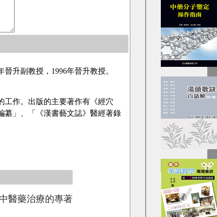
2年晉升副教授，1996年晉升教授。
的工作。出版的主要著作有《經穴
編纂」、「《漢書藝文誌》醫經著錄
中醫藥治療的專著