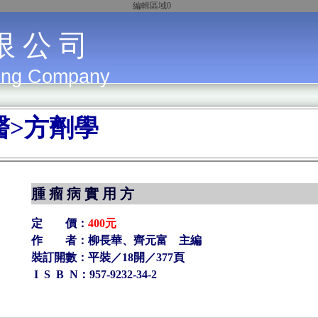
編輯區域0
限 公 司
ing Company
醫>方劑學
腫 瘤 病 實 用 方
定 價：
400元
作 者：柳長華、齊元富 主編
裝訂開數：平裝／18開／377頁
I S B N：957-9232-34-2