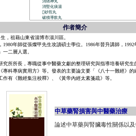
作者簡介
日出生，祖藉山東省淄博市淄川區。
，1980年師從張燦甲先生攻讀碩士學位。1986年晉升講師，199
才」一二層人選。
研究所所長，專職從事中醫藥文獻的整理研究與指導培養研究生
《專科專病實用方》等。發表的主要論文要「《八十一難經》的
工作有《難經集注校釋》、《黃帝內經太素箋疏》等。
中草藥腎損害與中醫藥治療
論述中草藥與腎臟毒性關係以及