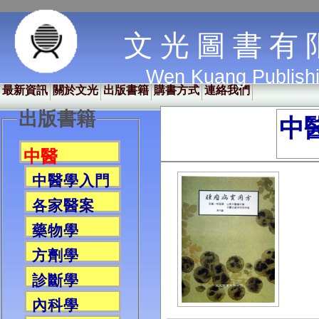
文 光 圖 書 有 
Wen Kuang Publish
最新資訊
關於文光
出版書籍
購書方式
連絡我們
出版書籍
中
中醫
中醫學入門
各家醫案
藥物學
方劑學
診斷學
內科學