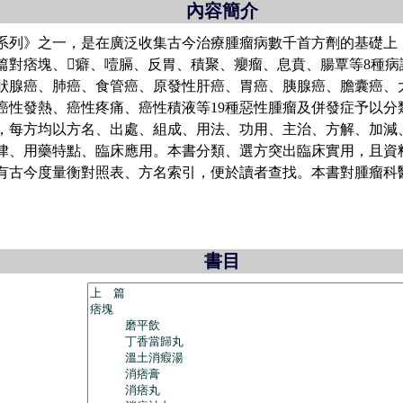
內容簡介
》之一，是在廣泛收集古今治療腫瘤病數千首方劑的基礎上；精
篇對痞塊、癖、噎膈、反胃、積聚、癭瘤、息賁、腸覃等8種病
狀腺癌、肺癌、食管癌、原發性肝癌、胃癌、胰腺癌、膽囊癌、
癌性發熱、癌性疼痛、癌性積液等19種惡性腫瘤及併發症予以分
，每方均以方名、出處、組成、用法、功用、主治、方解、加減
律、用藥特點、臨床應用。本書分類、選方突出臨床實用，且資
有古今度量衡對照表、方名索引，便於讀者查找。本書對腫瘤科
書目