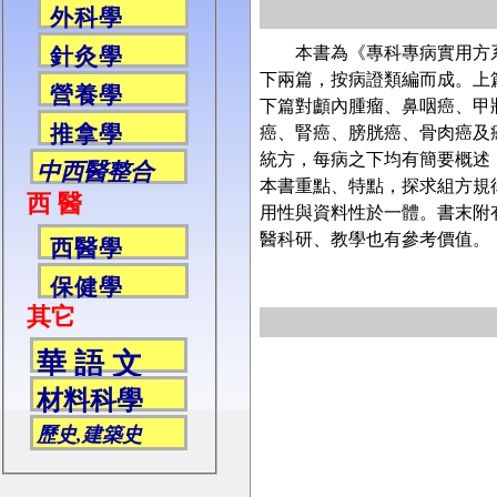
外科學
本書為《專科專病實用方系列
針灸學
下兩篇，按病證類編而成。上
營養學
下篇對顱內腫瘤、鼻咽癌、甲
推拿學
癌、腎癌、膀胱癌、骨肉癌及
統方，每病之下均有簡要概述
中西醫整合
本書重點、特點，探求組方規
西 醫
用性與資料性於一體。書末附
醫科研、教學也有參考價值。
西醫學
保健學
其它
華 語 文
材料科學
歷史,建築史