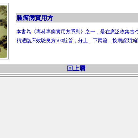
腫瘤病實用方
本書為《專科專病實用方系列》之一，是在廣泛收集古
精選臨床效驗良方500餘首，分上、下兩篇，按病證類編
回上層