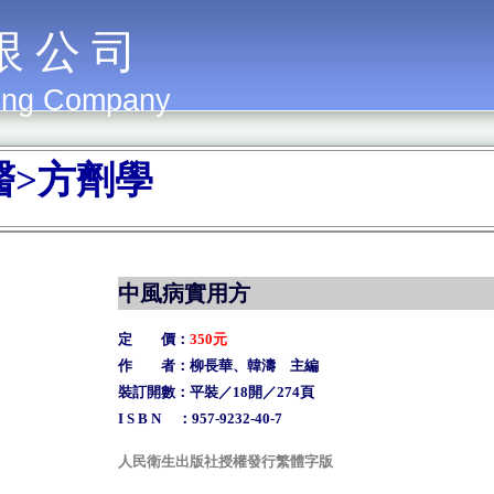
限 公 司
ing Company
醫>方劑學
中風病實用方
定 價：
350元
作 者：柳長華、韓濤 主編
裝訂開數：平裝／18開／274頁
I S B N ：957-9232-40-7
人民衛生出版社授權發行繁體字版