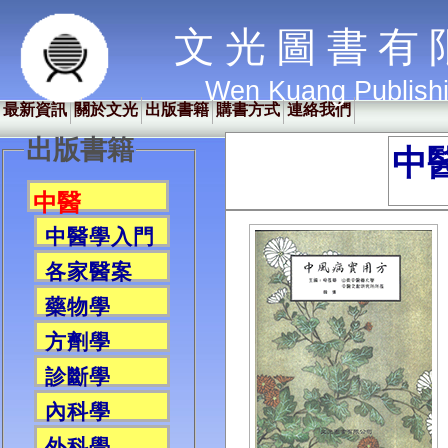
文 光 圖 書 有 
Wen Kuang Publish
最新資訊
關於文光
出版書籍
購書方式
連絡我們
出版書籍
中
中醫
中醫學入門
各家醫案
藥物學
方劑學
診斷學
內科學
外科學