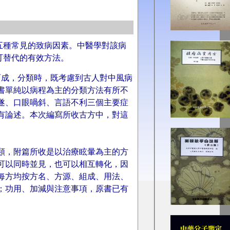
是五種常見的致病因素。中醫學對該病
可替代的有效方法。
而成，分類時，既考慮到古人對中風病
書單純以病程為主的分類方法有所不
遂、口眼喎斜、言語不利三個主要症
有論述。本次編寫所收古方中，對這
類，附篇所收是以治療眩暈為主的方
可以同時並見，也可以相互轉化，因
每方均按方名、方源、組成、用法、
；功用、加減與注意事項，原書已有