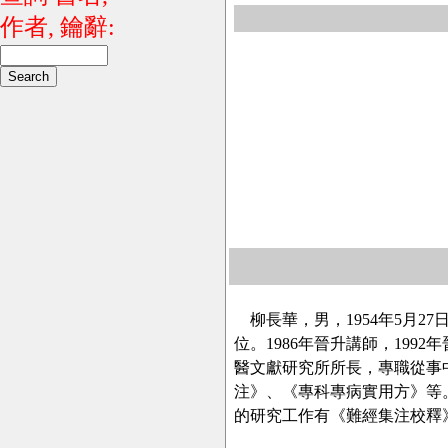
作者, 鑰辭:
柳長華，男，1954年5月2
位。1986年晉升講師，199
醫文獻研究所所長，專職從事
注》、《專科專病實用方》等
的研究工作有《難經集注校釋