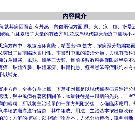
內容簡介
病,就其病因而言,有外感、內傷兩個方面,風、火、痰、虛、瘀
床經驗,而且累積了大量的有效方劑,並成為現代臨床治療中風病不
風病方劑中，根據臨床實際，精選出600餘方，按病證分類編纂
又突出了目前臨床實用性。本書對中風的證治分類，與現有教科
機分為風寒、風熱、風痰三大類。目前多數教科書僅限於半身不
疼痛、肢體浮腫、肢體麻痹、肢體拘急、癡呆愚笨等症狀均未有
予以補充。
實用方劑，全書分為上篇、下篇和附篇是以現代醫學病名進行分
認識，與中風病有著密切關係，眩暈往往是中風病的先兆，二者
病的範疇，所以將主治眩暈的一類方劑附於後，以備臨床應用。
意事項的順序進行編寫，其中組成、用法、主治基本按出處收錄
酌加；方解的撰寫，以中醫理論為本，力求分析透徹，說明明晰