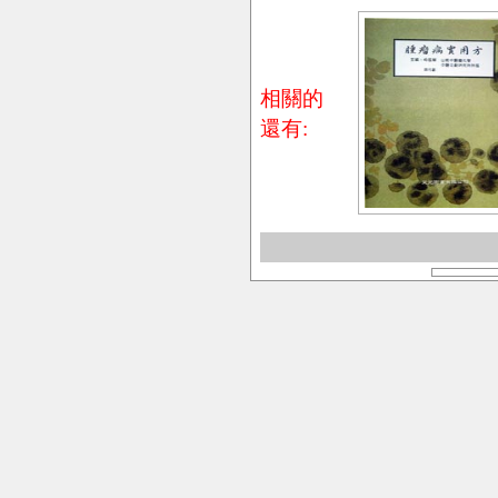
相關的
還有: