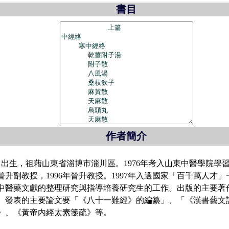
書目
作者簡介
7日出生，祖藉山東省淄博市淄川區。1976年考入山東中醫學院學習
2年晉升副教授，1996年晉升教授。1997年入選國家「百千萬人
中醫藥文獻的整理研究與指導培養研究生的工作。出版的主要著
。發表的主要論文要「《八十一難經》的編纂」、「《漢書藝文
》、《黃帝內經太素箋疏》等。