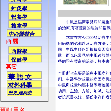
針灸學
營養學
中風是臨床常見病和急重
推拿學
的治療,有著豐富的理論和臨
中西醫整合
本書在古今2000餘治療中
西 醫
因病機的認識以及治療方法，
同，中風中經絡即根據病因病
西醫學
狀，而臨床常見的中風後肢體
保健學
些病證有豐富的治法，故本書
其它
本冊所收主要是治療中風病的
華 語 文
劑。中醫學對眩暈的病因病機
材料科學
中風與眩暈圴屬中醫學廣義風
功用、主治、方解、加減、注
歷史,建築史
者按原書收錄，部份則為作者
查詢 書名,