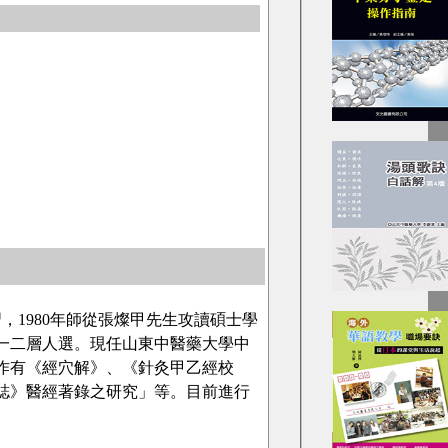
，1980年師從張燦甲先生攻讀碩士學
才」一二層人選。現任山東中醫藥大學中
作有《經穴解》、《針灸甲乙經校
誌》醫經著錄之研究」等。目前進行