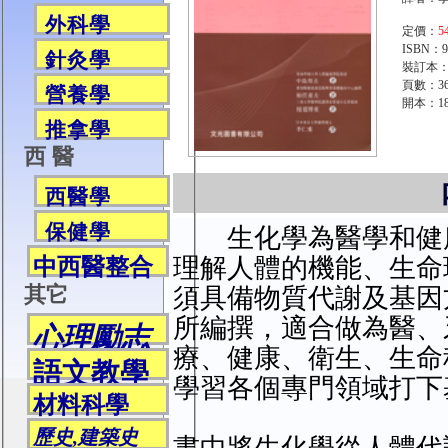
外科學
定價：
5
ISBN：97
針灸學
裝訂本
頁數：3
營養學
開本：1
推拿學
西 醫
西醫學
保健學
生化學為醫學和健
理解人體的機能、生命
中西醫整合
其它
須具備物質代謝及基因
所編撰，適合做為醫、
心理勵志
療、健康、衛生、生命
語文教學
學習各個專門領域打下
材料科學
歷史,建築史