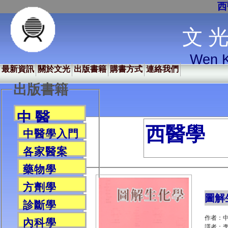
西
文 光
Wen K
最新資訊
關於文光
出版書籍
購書方式
連絡我們
出版書籍
中 醫
西醫學
中醫學入門
各家醫案
藥物學
方劑學
圖解
診斷學
作者：
內科學
譯者：