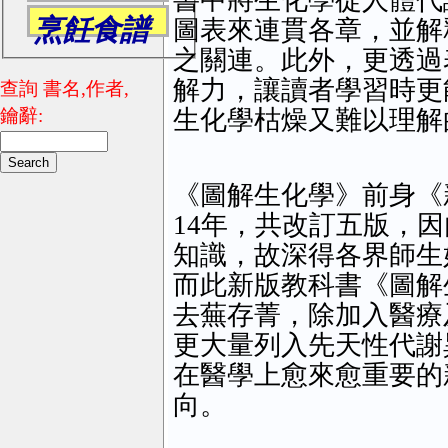
書中將生化學從人體代
烹飪食譜
圖表來連貫各章，並解
之關連。此外，更透過
解力，讓讀者學習時更
查詢 書名,作者,
鑰辭:
生化學枯燥又難以理解
《圖解生化學》前身《
14年，共改訂五版，
知識，故深得各界師生
而此新版教科書《圖解
去蕪存菁，除加入醫療
更大量列入先天性代謝
在醫學上愈來愈重要的
向。