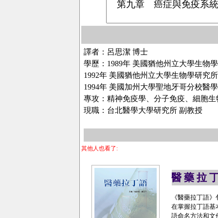
譯者：呂思潔 博士
學歷：1989年 美國猶他州立大學生物
1992年 美國猶他州立大學生物學研究
1994年 美國加州大學聖地牙哥分校醫
專攻：精神免疫學、分子免疫、細胞生
現職：台北醫學大學研究所 副教授
其他人也看了:
醫 藥 拉 
《醫藥拉丁語》
在掌握拉丁語基
語命名方法和文