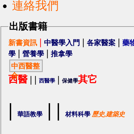
連絡我們
出版書籍
|
|
|
新書資訊
中醫學入門
各家醫案
藥
|
|
學
營養學
推拿學
中西醫整
合
西醫
|
|
|
其它
西醫學
保健學
|
|
|
華語教學
材料科學
歷史,建築史