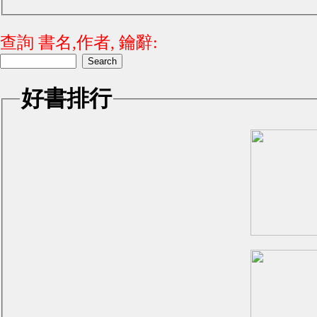
查詢 書名,作者, 鑰辭:
好書排行