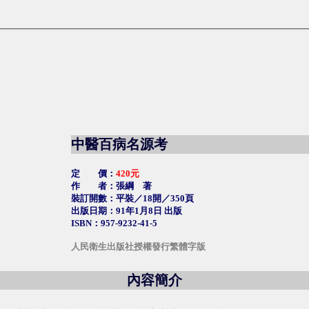
中醫百病名源考
定 價：
420元
作 者：張綱 著
裝訂開數：平裝／18開／350頁
出版日期：91年1月8日 出版
ISBN：957-9232-41-5
人民衛生出版社授權發行繁體字版
內容簡介