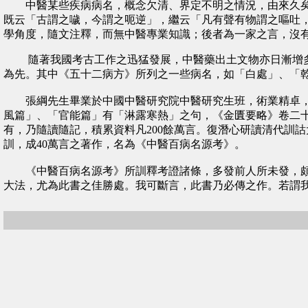
中醫某些疾病病名，概念欠清、界定不明之情況，由來久矣
既云「古謂之噦，今謂之呃逆」，繼云「凡有聲有物謂之嘔吐
學角度，隨文注釋，而無中醫專業知識；後者為一家之言，沒
隨著我國考古工作之迅猛發展，中醫藥出土文物亦日漸增多，
為先。其中《五十二病方》所列之一些病名，如「白處」、「
張綱先生畢業於中國中醫研究院中醫研究生班，術業精卓，每
風篇」、「官能篇」有「淋露寒熱」之句，《金匱要略》卷二
有，乃隨讀隨記，積累資料凡200餘萬言。復潛心研讀清代訓詁
訓，成40萬言之著作，名為《中醫百病名源考》。
《中醫百病名源考》所訓釋考證諸條，多發前人所未發，頗有
大法，尤為此書之佳勝處。我可斷言，此書乃必傳之作。若謂