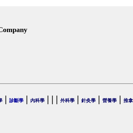
 Company
|
|
| | |
|
|
|
學
診斷學
內科學
外科學
針灸學
營養學
推拿