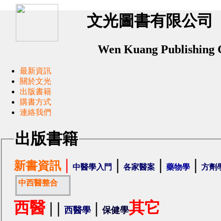
文光圖書有限公司
Wen Kuang Publishing
最新資訊
關於文光
出版書籍
購書方式
連絡我們
出版書籍
|
|
|
|
新書資訊
中醫學入門
各家醫案
藥物學
方劑
中西醫整合
西醫
|
|
|
其它
西醫學
保健學