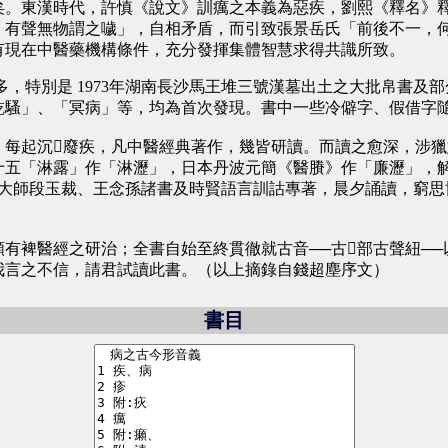
。東漢時代，許慎《說文》訓癘之本義為惡疾，劉熙《釋名》釋
，有聲無物謂之噦」，自相矛盾，而引致張景岳氏「前後不一，
有現在中醫藥機構條件，充分發揮集體智慧求得共識所致。
特別是 1973年湖南長沙馬王堆三號漢墓出土之大批帛書及部
乾騷」、「冥病」等，均為首次發現。書中一些冷僻字、假借字
起沉廢疾，凡中醫經典著作，幾皆研讀。而讀之愈深，涉獵
十五「淋露」作「淋瀝」，日本丹波元簡《醫賸》作「廉瀝」，
大師段玉裁、王念孫諸書及時賢語言訓詁專著，晨夕誦讀，窮思博
裨醫經之研治；全書自始至終貫徹就古音──古部古聲紐──
我言之不信，請君試讀此書。（以上摘錄自錢超塵序文）
書目