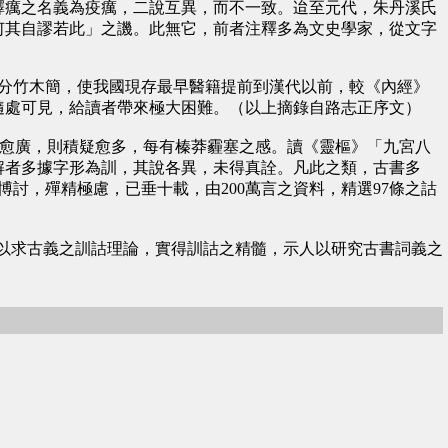
癘之名義為疫癘，二說互異，而不一致。迨至元代，朱丹溪氏
何其自謬若此」之譏。此無它，前者注釋多為文史學家，從文字
分竹木簡，使我國現存最早醫籍提前到漢代以前，較《內經》
隨處可見，給讀者帶來極大困難。（以上摘錄自路志正序文）
愈廣，則積疑愈多，每有榛莽霾塞之感。讀《靈樞》「九宮八
解者多據字形為訓，其說各異，未得真詮。凡此之類，古書多
討，殫精極慮，已垂十載，由200萬言之資料，精選97條之詁
以求古義之訓詁理論，實得訓詁之精髓，示人以研究古書詞義之