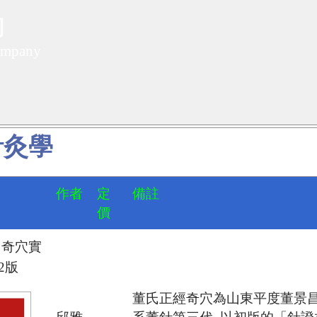
司
ompany
針灸學
作者
定
備註
價
）奇穴實
2版
董氏正經奇穴為山東平度董景昌