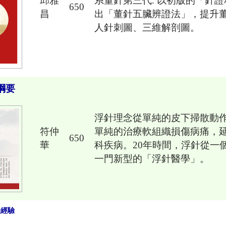
邱雅
系董針第三代. 以初版的「針
650
昌
出「董針五臟辨證法」，提升
人針刺圖、三維解剖圖。
綱要
浮針理念從單純的皮下掃散動
符仲
單純的治療軟組織損傷病痛，
650
華
科疾病。20年時間，浮針從一
一門新型的「浮針醫學」。
法經驗