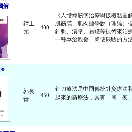
圖解
《人體經筋病治療與扳機點圖
鐘士
肌筋膜、肌肉鏈學說（理論）
400
元
針刺、滾壓、易罐等技術來治
一種專治軟傷、簡便廉驗的方
療法
針刀療法是中國傳統針灸療法
郭長
450
起來的新療法，具有「簡、便
青