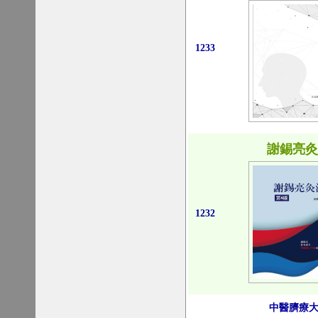
1233
謝錫亮
1232
中醫臍療