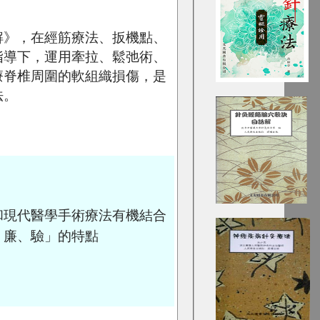
解》，在經筋療法、扳機點、
指導下，運用牽拉、鬆弛術、
療脊椎周圍的軟組織損傷，是
法。
和現代醫學手術療法有機結合
、廉、驗」的特點