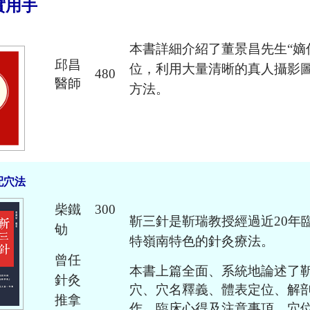
實用手
本書詳細介紹了董景昌先生“嫡
邱昌
位，利用大量清晰的真人攝影圖
480
醫師
方法。
配穴法
柴鐵
300
靳三針是靳瑞教授經過近20年
劬
特嶺南特色的針灸療法。
曾任
本書上篇全面、系統地論述了
針灸
穴、穴名釋義、體表定位、解
推拿
作、臨床心得及注意事項，穴