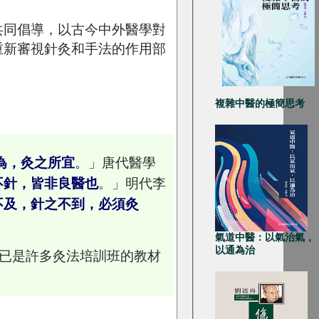
共同倡導，以古今中外醫學對
重新審視針灸和手法的作用部
複雜中醫的極簡思考
為，灸之所宜
。
」唐代醫學
不針，皆非良醫也
。」明代李
不及，針之不到，必須灸
氣道中醫：以氣治氣，
以通為治
定,已是許多灸法培訓班的教材