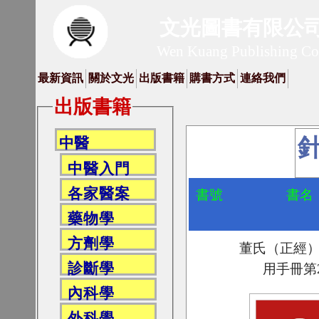
文光圖書有限公
Wen Kuang Publishing C
最新資訊
關於文光
出版書籍
購書方式
連絡我們
出版書籍
中醫
中醫入門
各家醫案
書號
書名
藥物學
方劑學
董氏（正經
診斷學
用手冊第
內科學
外科學