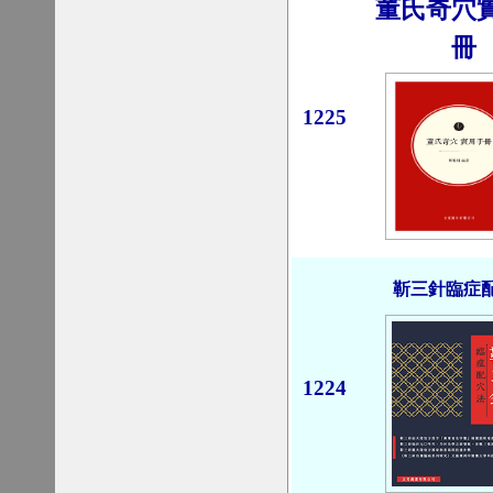
董氏奇穴
冊
1225
靳三針臨症
1224