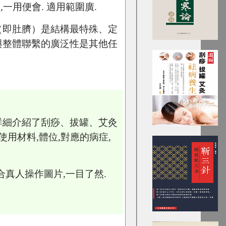
,一用便會. 適用範圍廣.
（即肚臍）是結構最特殊、定
與整體聯繫的廣泛性是其他任
詳細介紹了刮痧、拔罐、艾灸
使用材料,體位,對應的病症,
合真人操作圖片,一目了然.