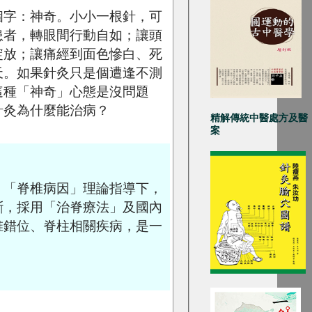
個字：神奇。小小一根針，可
患者，轉眼間行動自如；讓頭
綻放；讓痛經到面色慘白、死
天。如果針灸只是個遭逢不測
這種「神奇」心態是沒問題
針灸為什麼能治病？
精解傳統中醫處方及醫
案
、「脊椎病因」理論指導下，
斷，採用「治脊療法」及國內
椎錯位、脊柱相關疾病，是一