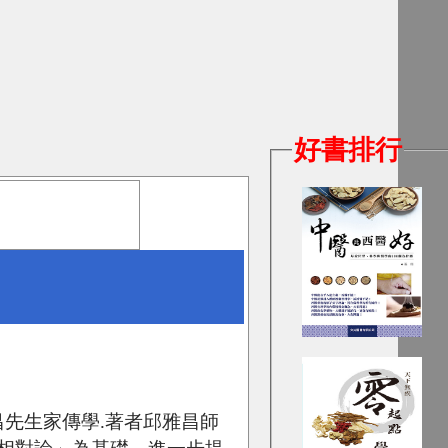
好書排行
先生家傳學.著者邱雅昌師