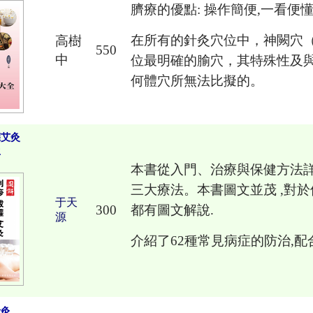
臍療的優點: 操作簡便,一看便懂
在所有的針灸穴位中，神闕穴
高樹
550
中
位最明確的腧穴，其特殊性及
何體穴所無法比擬的。
罐艾灸
生
本書從入門、治療與保健方法
三大療法。本書圖文並茂 ,對於
于天
300
都有圖文解說.
源
介紹了62種常見病症的防治,配
針灸