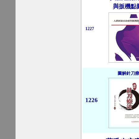
與扳機點
1227
圖解針刀
1226