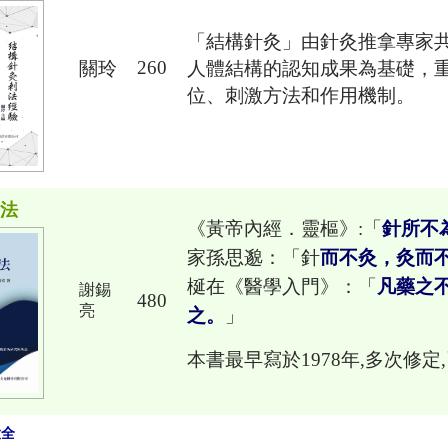
「結構針灸」由針灸推拿專家
260
關玲
人體結構的認知成果為基礎，
位、刺激方法和作用機制。
灸法
《黃帝內經．靈樞》:「
針所不
家孫思邈：「針
而不灸，灸而
梴在《醫學入門》：「
凡藥之
謝錫
480
亮
之。
」
本書最早寫於1978年,多次修
大全