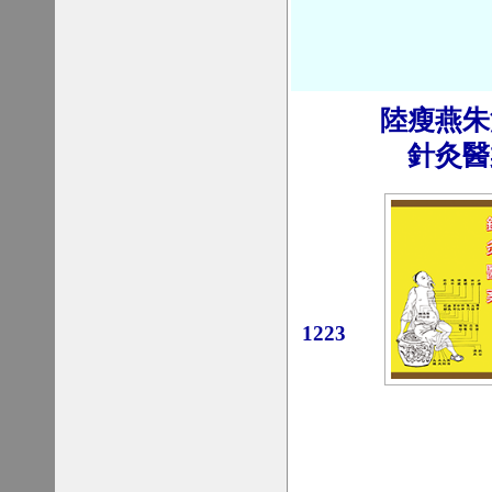
陸瘦燕朱
針灸醫
1223