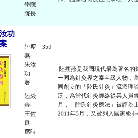
學院
院長
汝功
案
陸瘦
350
燕‧
朱汝
陸瘦燕是我國現代最為著名的
功
一同為針灸界之泰斗級人物，
著
同創立的「陸氏針灸」流派理
泛，為當代針灸經絡從業人員經常
陸焱
月，「陸氏針灸療法」被評為
垚‧
2011年5月，又被列入國家級
王佐
良‧
席時