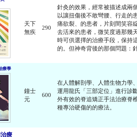
針灸的效果，經常被描述成兩
以讓扭傷後不敢彎腰、行走的
天下
痛欲裂、的患者，片刻間笑容
290
無疾
去活來的患者，微笑度過那幾
時可供選擇的治療手段，保持
的。但神奇背後的那個問題：
治療學
在人體解剖學、人體生物力學
鐘士
運用龍氏「三部定位」進行診
600
元
外有效的脊追矯正手法治療脊
種專治硬傷的的療法。
病治療