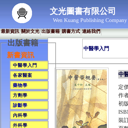
文光圖書有限公司
Wen Kuang Publishing Company
最新資訊
關於文光
出版書籍
購書方式
連絡我們
出版書籍
中醫學入門
新書資訊
中醫學入門
中醫
各家醫案
藥物學
定
作
方劑學
初版
診斷學
ISB
內科學
裝
外科學