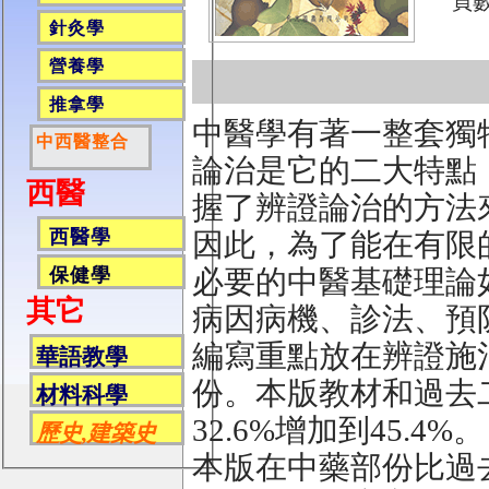
頁數
針灸學
營養學
推拿學
中醫學有著一整套獨
中西醫整合
論治是它的二大特點
西醫
握了辨證論治的方法
西醫學
因此，為了能在有限
必要的中醫基礎理論
保健學
其它
病因病機、診法、預
編寫重點放在辨證施
華語教學
份。本版教材和過去
材料科學
32.6%增加到45.4%。
歷史,建築史
本版在中藥部份比過