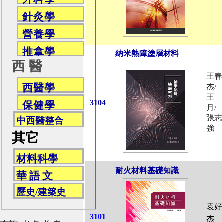
針灸學
營養學
推拿學
納米熱障塗層材料
西 醫
王春
西醫學
杰/
王
3104
保健學
月/
張志
中西醫整合
強
其它
材料科學
耐火材料基礎知識
華 語 文
歷史/建築史
袁好
3101
杰