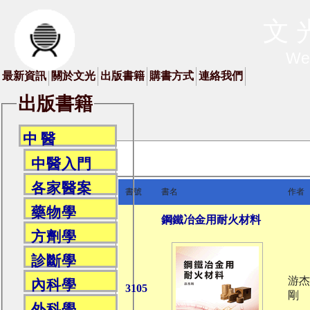
文 
We
最新資訊
關於文光
出版書籍
購書方式
連絡我們
出版書籍
中 醫
中醫入門
各家醫案
書號
書名
作者
藥物學
鋼鐵冶金用耐火材料
方劑學
診斷學
游杰
內科學
3105
剛
外科學