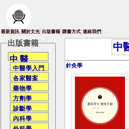
最新資訊
關於文光
出版書籍
購書方式
連絡我們
出版書籍
中
中 醫
針灸學
中醫學入門
各家醫案
藥物學
方劑學
診斷學
內科學
外科學