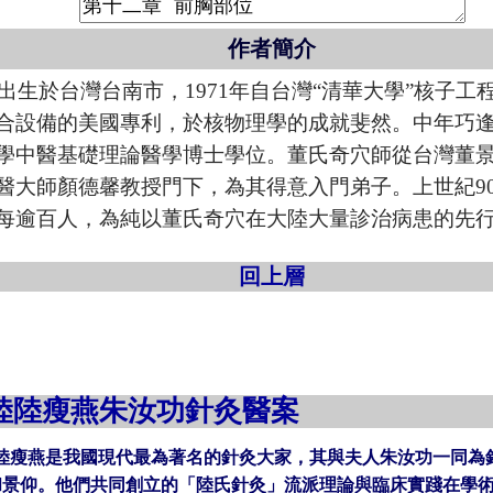
作者簡介
年出生於台灣台南市，1971年自台灣“清華大學”核子
合設備的美國專利，於核物理學的成就斐然。中年巧
學中醫基礎理論醫學博士學位。董氏奇穴師從台灣董
醫大師顏德馨教授門下，為其得意入門弟子。上世紀9
每逾百人，為純以董氏奇穴在大陸大量診治病患的先
回上層
陸
陸瘦燕朱汝功針灸醫案
陸瘦燕是我國現代最為著名的針灸大家，其與夫人朱汝功一同為
和景仰。他們共同創立的「陸氏針灸」流派理論與臨床實踐在學