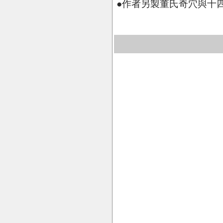
●作者另製董氏奇穴與十