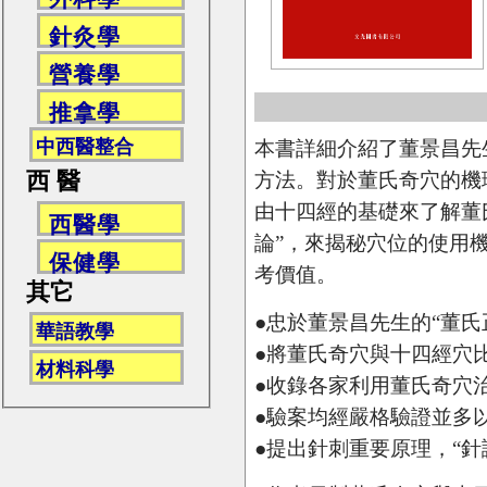
針灸學
營養學
推拿學
中西醫整合
本書詳細介紹了董景昌先
西 醫
方法。對於董氏奇穴的機
由十四經的基礎來了解董
西醫學
論”，來揭秘穴位的使用
保健學
考價值。
其它
●忠於董景昌先生的“董
華語教學
●將董氏奇穴與十四經穴
材料科學
●收錄各家利用董氏奇穴
●驗案均經嚴格驗證並多
●提出針刺重要原理，“針