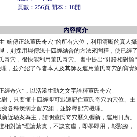
頁數：256頁 開本：18開
內容簡介
生“嫡傳正統董氏奇穴”的所有穴位，利用清晰的真人
理，則採用與傳統十四經結合的方法來闡釋，使已經
氏奇穴，很快能利用董氏奇穴。書中提出“針證相對論”
機理，並介紹了作者本人及其師友運用董氏奇穴的寶貴
氏正經奇穴”，以活潑生動之文字詮釋董氏奇穴。
比對，只要懂十四經即可迅速記住董氏奇穴的穴位、主
治療各種疾病之配穴組，並詮釋配穴機理。
以新近驗案為主，證明董氏奇穴歷久彌新，運用日廣。
證相對論”理論紮實，不談玄虛，即學即用，彰顯療 。