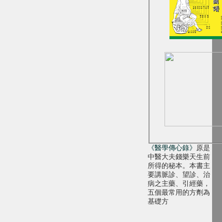
《醫學傳心錄》
原是
中醫大夫錢樂天生前
所得的秘本。本書主
要講脈診、望診、治
病之主藥、引經藥，
五個最常用的方劑為
基礎方