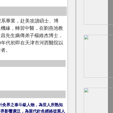
工程系畢業，赴美攻讀碩士、博
逢機緣，轉習中醫，在劉燕池教
景昌先生嫡傳弟子楊維杰博士，
0年代初即在天津市河西醫院以
行者。
針灸界之泰斗級人物，為世人所熟知
術界影響廣泛，為當代針灸經絡從業人