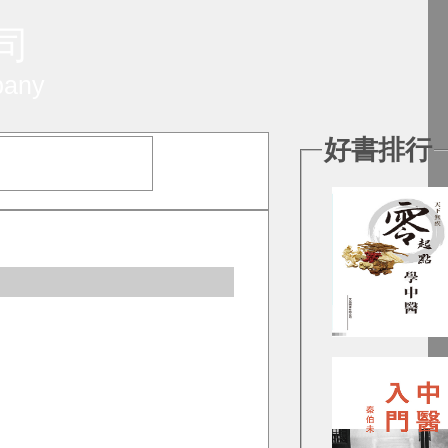
 司
pany
好書排行