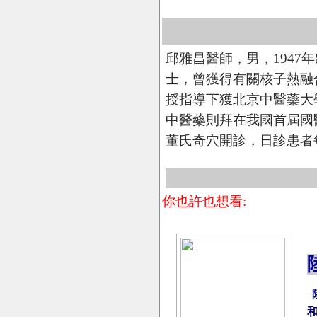
邱雅昌醫師，男，1947
士，曾獲得有關核子熱融
授指導下獲北京中醫藥大
中醫藥則拜在我國首屆國
董氏奇穴開診，日診患者
你也許也想看: