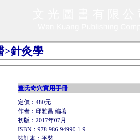
文 光 圖 書 有 限 公
Wen Kuang Publishing Com
醫>針灸學
董氏奇穴實用手冊
定價：480元
作者：邱雅昌 編著
初版：2017年07月
ISBN：978-986-94990-1-9
裝訂本：平裝