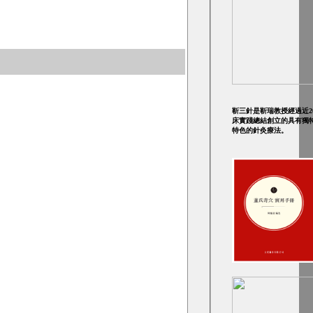
靳三針是靳瑞教授經過近2
床實踐總結創立的具有獨
特色的針灸療法。