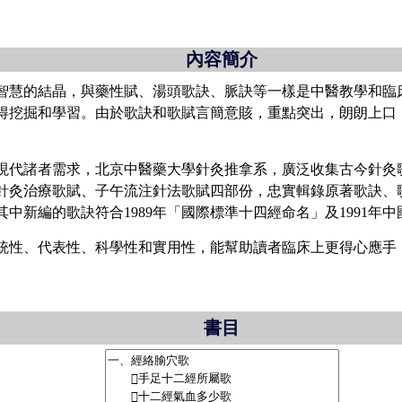
內容簡介
慧的結晶，與藥性賦、湯頭歌訣、脈訣等一樣是中醫教學和臨
得挖掘和學習。由於歌訣和歌賦言簡意賅，重點突出，朗朗上口
諸者需求，北京中醫藥大學針灸推拿系，廣泛收集古今針灸歌
針灸治療歌賦、子午流注針法歌賦四部份，忠實輯錄原著歌訣、
中新編的歌訣符合1989年「國際標準十四經命名」及1991年
性、代表性、科學性和實用性，能幫助讀者臨床上更得心應手
書目