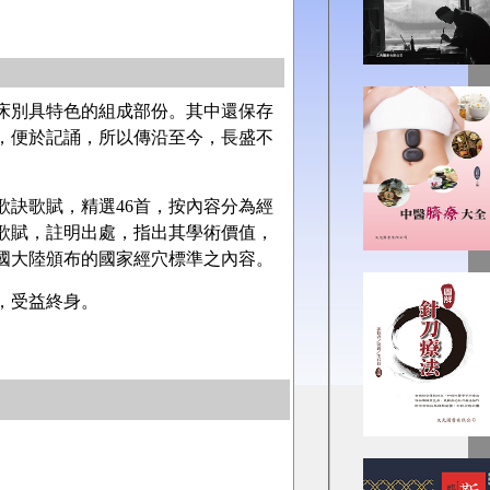
床別具特色的組成部份。其中還保存
，便於記誦，所以傳沿至今，長盛不
訣歌賦，精選46首，按內容分為經
歌賦，註明出處，指出其學術價值，
中國大陸頒布的國家經穴標準之內容。
，受益終身。