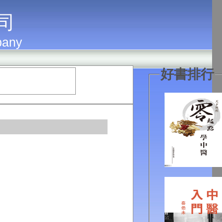
 司
pany
好書排行