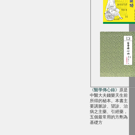
《醫學傳心錄》
原是
中醫大夫錢樂天生前
所得的秘本。本書主
要講脈診、望診、治
病之主藥、引經藥，
五個最常用的方劑為
基礎方