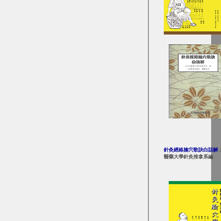
針灸經絡腧穴歌訣白話解
醫藥大學針灸推拿系編