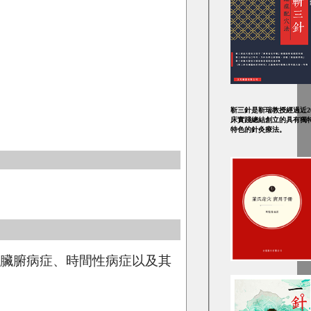
靳三針是靳瑞教授經過近2
床實踐總結創立的具有獨
特色的針灸療法。
、臟腑病症、時間性病症以及其