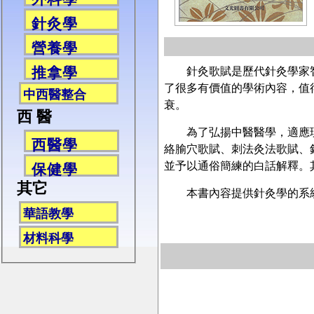
針灸學
營養學
推拿學
針灸歌賦是歷代針灸學家智
了很多有價值的學術內容，值
中西醫整合
衰。
西 醫
為了弘揚中醫醫學，適應現代
西醫學
絡腧穴歌賦、刺法灸法歌賦、
並予以通俗簡練的白話解釋。其
保健學
其它
本書內容提供針灸學的系統
華語教學
材料科學