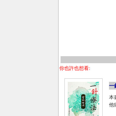
你也許也想看:
一
本
他