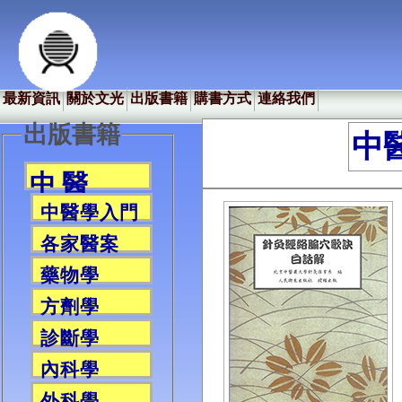
最新資訊
關於文光
出版書籍
購書方式
連絡我們
出版書籍
中
中 醫
中醫學入門
各家醫案
藥物學
方劑學
診斷學
內科學
外科學