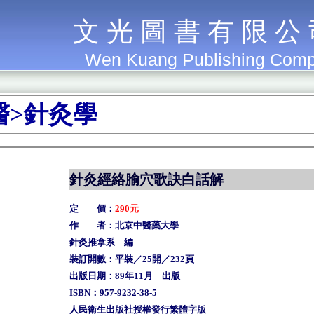
文 光 圖 書 有 限 公
Wen Kuang Publishing Com
醫>針灸學
針灸經絡腧穴歌訣白話解
定 價：
290元
作 者：北京中醫藥大學
針灸推拿系 編
裝訂開數：平裝／25開／232頁
出版日期：89年11月 出版
ISBN：957-9232-38-5
人民衛生出版社授權發行繁體字版