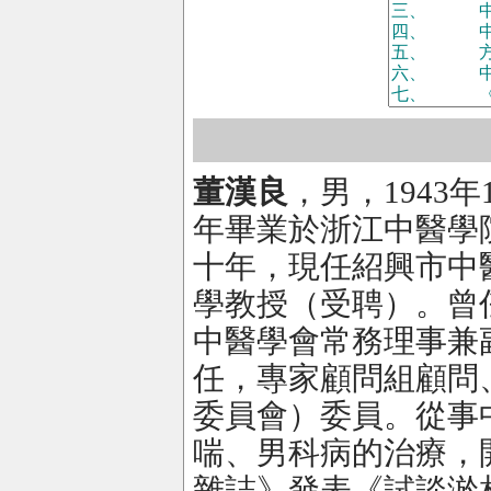
董漢良
，男，1943
年畢業於浙江中醫學
十年，現任紹興市中
學教授（受聘）。曾
中醫學會常務理事兼
任，專家顧問組顧問
委員會）委員。從事
喘、男科病的治療，開
雜誌》發表《試談淤