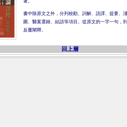
著。
書中除原文之外，分列校勘、詞解、語譯、提要、
圍、醫案選錄、結語等項目。從原文的一字一句，
反覆闡釋。
回上層