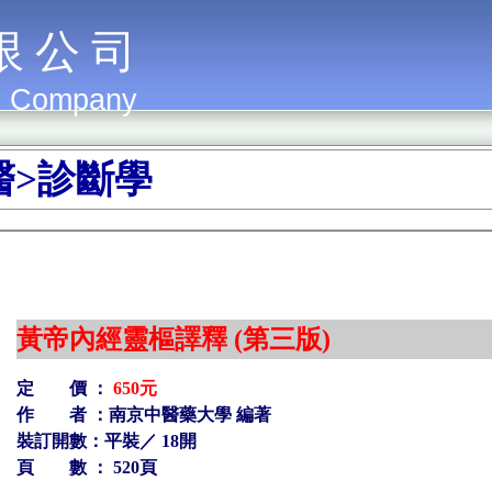
限 公 司
g Company
醫>診斷學
黃帝內經靈樞譯釋 (第三版)
定 價 ：
650元
作 者 ：
南京中醫藥大學 編著
裝訂開數：平裝／ 18開
頁 數 ： 520頁