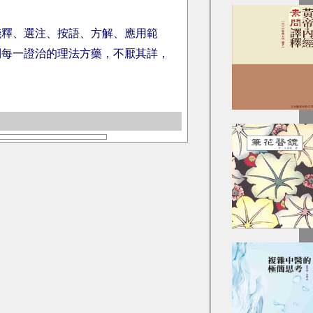
淺釋、選注、按語、方解、應用範
到每一證治的理法方藥，不厭其詳，