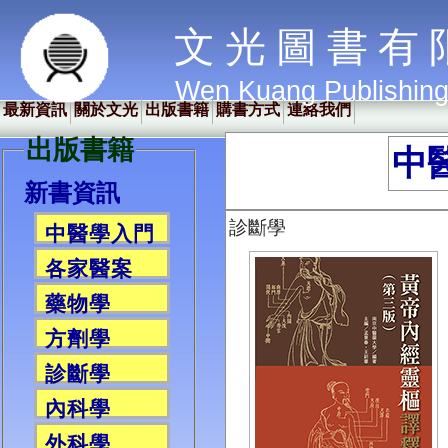
文 光 圖 書 有 
Wen Kuang Publishin
最新資訊
關於文光
出版書籍
購書方式
連絡我們
出版書籍
中
新書資訊
診斷學
中醫學入門
各家醫案
藥物學
方劑學
診斷學
內科學
外科學