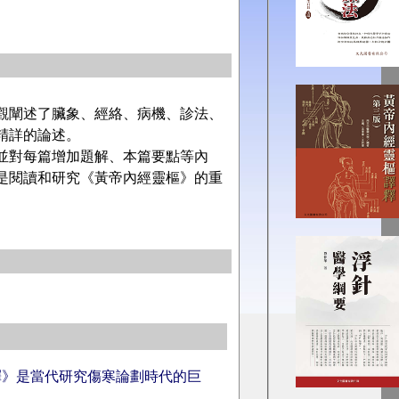
觀闡述了臟象、經絡、病機、診法、
精詳的論述。
並對每篇增加題解、本篇要點等內
是閱讀和研究《黃帝內經靈樞》的重
釋》是當代研究傷寒論劃時代的巨