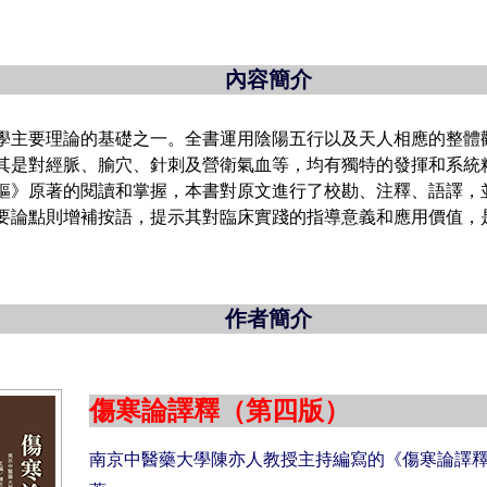
內容簡介
學主要理論的基礎之一。全書運用陰陽五行以及天人相應的整體
其是對經脈、腧穴、針刺及營衛氣血等，均有獨特的發揮和系統
樞》原著的閱讀和掌握，本書對原文進行了校勘、注釋、語譯，
要論點則增補按語，提示其對臨床實踐的指導意義和應用價值，
作者簡介
傷寒論譯釋（第四版）
南京中醫藥大學陳亦人教授主持編寫的《傷寒論譯