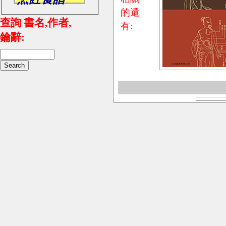
的還
查詢 書名,作者,
有:
鑰辭: