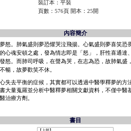
裝訂本：平裝
頁數：576頁 開本：25開
內容簡介
夢怒。肺氣盛則夢恐懼哭泣飛揚。心氣盛則夢喜笑恐
的心魂安頓之處，發為情志即是「怒」，肝性喜通達
發怒。而肺司呼吸，在聲為哭，在志為恐，故肺氣盛
不暢，故夢歡笑不休。
心失去平衡的症候，其實都可以透過中醫學釋夢的方
書大量蒐羅並分析中醫釋夢相關文獻資料，不僅中醫
醫治療方劑。
書目