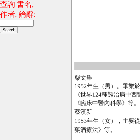
查詢 書名,
作者, 鑰辭:
柴文舉
1952年生（男）。畢
《世界124種難治病中
《臨床中醫內科學》等。
蔡濱新
1953年生（女），主
藥酒療法》等。