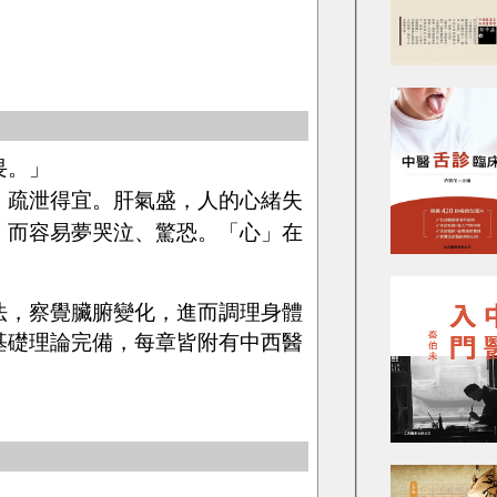
畏。」
、疏泄得宜。肝氣盛，人的心緒失
，而容易夢哭泣、驚恐。「心」在
法，察覺臟腑變化，進而調理身體
基礎理論完備，每章皆附有中西醫