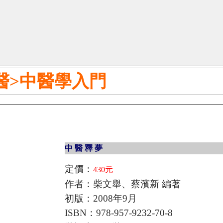
醫>中醫學入門
中 醫 釋 夢
定價：
430元
作者：柴文舉、蔡濱新 編著
初版：2008年9月
ISBN：978-957-9232-70-8