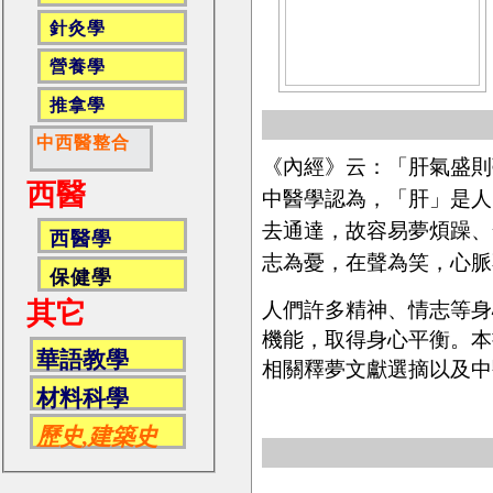
針灸學
營養學
推拿學
中西醫整合
《內經》云：「肝氣盛則
西醫
中醫學認為，「肝」是人
去通達，故容易夢煩躁、
西醫學
志為憂，在聲為笑，心脈
保健學
其它
人們許多精神、情志等身
機能，取得身心平衡。本
華語教學
相關釋夢文獻選摘以及中
材料科學
歷史,建築史