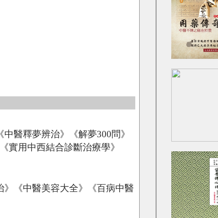
中醫釋夢辨治》《解夢300問》
》《實用中西結合診斷治療學》
辨治》《中醫美容大全》《百病中醫