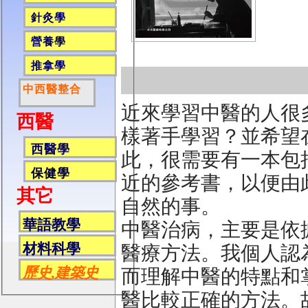
針灸學
營養學
推拿學
中西醫整合
近來學習中醫的人很
西醫
樣著手學習？並希望
西醫學
此，很需要有一本包
保健學
近的參考書，以便由
其它
自然的事。
華語教學
中醫治病，主要是依
材料科學
醫療方法。我個人認
歷史,建築史
而理解中醫的特點和
醫比較正確的方法。