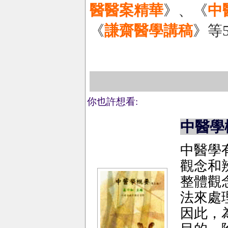
醫醫案精華
》、《
中
《
謙齋醫學講稿
》等
你也許想看:
中醫學
中醫學
觀念和
整體觀
法來處
因此，