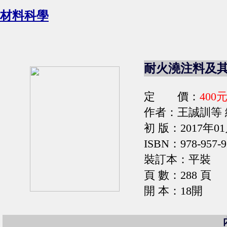
材料科學
耐火澆注料及
定 價：
400
作者：王誠訓等 
初 版：2017年0
ISBN：978-957-9
裝訂本：平裝
頁 數：288 頁
開 本：18開