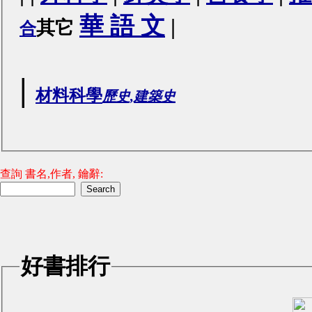
華 語 文
|
其它
合
|
材料科學
歷史,建築史
查詢 書名,作者, 鑰辭:
好書排行