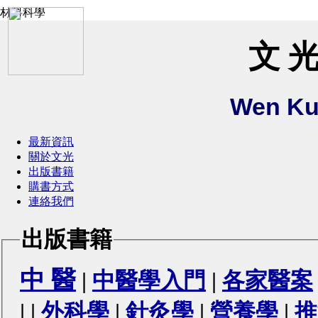
材料科學
文 光
Wen Ku
最新資訊
關於文光
出版書籍
購書方式
連絡我們
出版書籍
中 醫
|
中醫學入門
|
各家醫案
|
|
外科學
|
針灸學
|
營養學
|
推