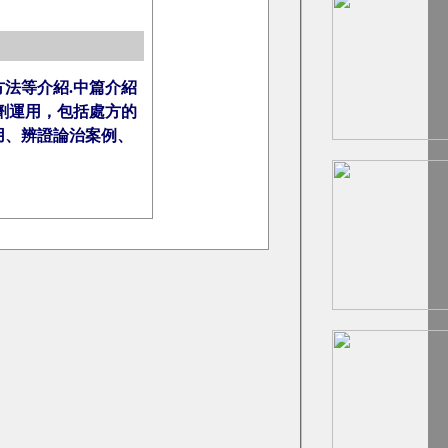
法等介紹.
中篇
介紹
劑運用，
包括處方的
用、辨證論治案例、