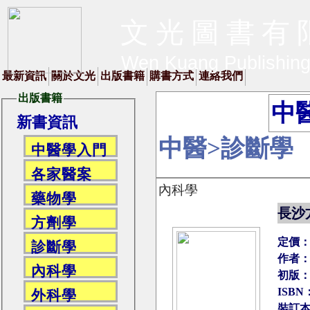
文 光 圖 書 有 
Wen Kuang Publishin
最新資訊
關於文光
出版書籍
購書方式
連絡我們
出版書籍
中
新書資訊
中醫>診斷學
中醫學入門
各家醫案
內科學
藥物學
長沙
方劑學
定價
診斷學
作者：
內科學
初版：2
ISBN：
外科學
裝訂