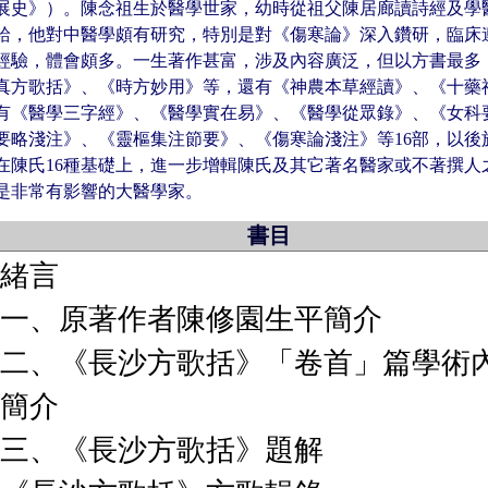
展史》）。陳念祖生於醫學世家，幼時從祖父陳居廊讀詩經及學
自給，他對中醫學頗有研究，特別是對《傷寒論》深入鑽研，臨床
經驗，體會頗多。一生著作甚富，涉及內容廣泛，但以方書最多
真方歌括》、《時方妙用》等，還有《神農本草經讀》、《十藥
有《醫學三字經》、《醫學實在易》、《醫學從眾錄》、《女科
略淺注》、《靈樞集注節要》、《傷寒論淺注》等16部，以後於
在陳氏16種基礎上，進一步增輯陳氏及其它著名醫家或不著撰人
是非常有影響的大醫學家。
書目