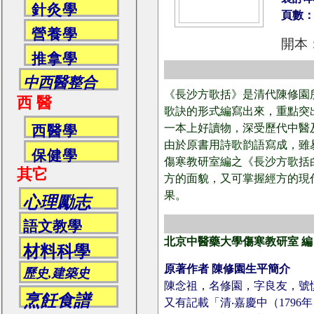
針灸學
頁數：
營養學
開本
推拿學
中西醫整合
《長沙方歌括》是清代陳修園
西 醫
歌訣的形式編寫出來，重點突
一本上好讀物，深受歷代中醫
西醫學
由於原書用詩歌韵語寫成，雖
保健學
傷寒教研室編之《長沙方歌括
其它
方的面貌，又可掌握經方的現
果。
心理勵志
語文教學
北京中醫藥大學傷寒教研室 編
材料科學
原著作者 陳修園生平簡介
歷史,建築史
陳念祖，名修園，字良友，號慎
烹飪食譜
又有記載「清‧嘉慶中（179