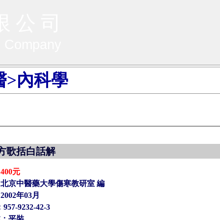
限 公 司
g Company
醫>內科學
方歌括白話解
：
400元
北京中醫藥大學傷寒教研室 編
002年03月
957-9232-42-3
本：平裝