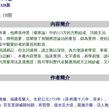
328頁
：18開
內容簡介
所著，他將張仲景《傷寒論》中的113方的方劑組成、功能主治
出，簡明扼要，並闡發了有關辨證論治的要旨，頗為實用，便於
及中醫愛好者的重視和歡迎。
易誦易記，但文詞過簡，讀之難以深悟。為方便讀者學習、掌握
白話解》。本書內容豐富，臨床實用，文字通俗，易學易懂。讀
代用量用法及適應證；既可學到歷代名醫應用經方之精妙處，又
作者
簡介
修。福建長樂人。生於公元1753年（清‧乾隆十八年，癸未）。
6年）官至直隸威縣知縣，有賢聲，值水災大疫，親施方藥，活人