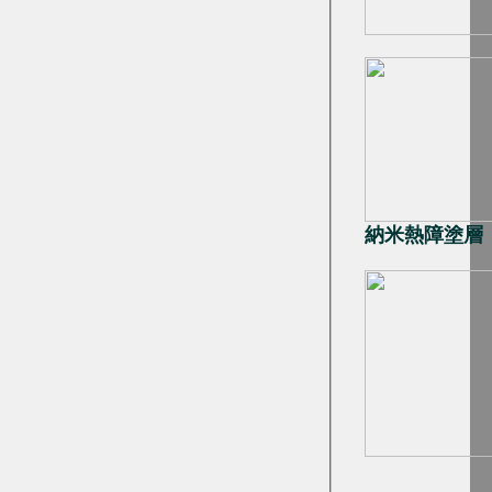
納米熱障塗層