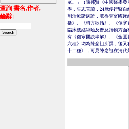
眾。」（陳邦賢《中國醫學發
查詢 書名,作者,
學，矢志苦讀，24歲便行醫
鑰辭:
劑治療諸病證，取得豐富臨床
括》、《時方歌括》、《傷寒
臨床總結經驗及普及讀物方面
有《傷寒醫訣串解》、《金匱要
六種》均為陳念祖所撰，後又
十二種》，可見陳念祖在清代