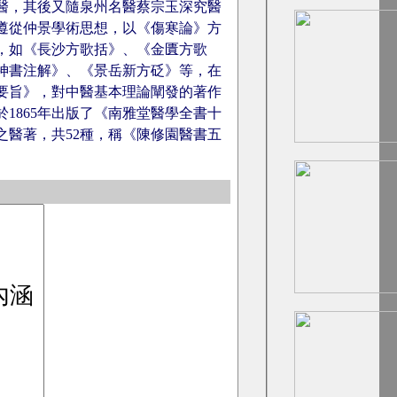
醫，其後又隨泉州名醫蔡宗玉深究醫
遵從仲景學術思想，以《傷寒論》方
，如《長沙方歌括》、《金匱方歌
神書注解》、《景岳新方砭》等，在
要旨》，對中醫基本理論闡發的著作
1865年出版了《南雅堂醫學全書十
之醫著，共52種，稱《陳修園醫書五