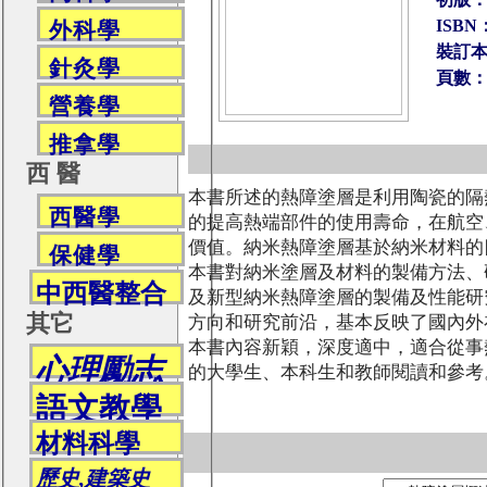
ISBN：
外科學
裝訂
針灸學
頁數：
營養學
推拿學
西 醫
本書所述的熱障塗層是利用陶瓷的隔
西醫學
的提高熱端部件的使用壽命，在航空
價值。納米熱障塗層基於納米材料的
保健學
本書對納米塗層及材料的製備方法、
中西醫整合
及新型納米熱障塗層的製備及性能研
其它
方向和研究前沿，基本反映了國內外
本書內容新穎，深度適中，適合從事
心理勵志
的大學生、本科生和教師閱讀和參考
語文教學
材料科學
歷史,建築史