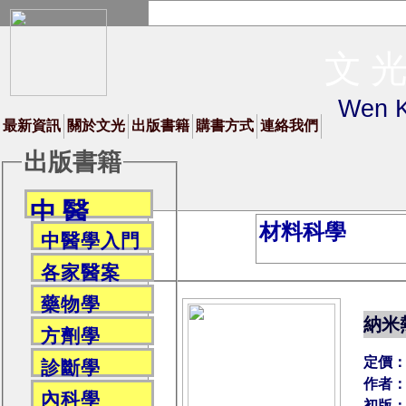
文 光
Wen K
最新資訊
關於文光
出版書籍
購書方式
連絡我們
出版書籍
中 醫
材料科學
中醫學入門
各家醫案
藥物學
納米
方劑學
定價：
診斷學
作者：
內科學
初版：2