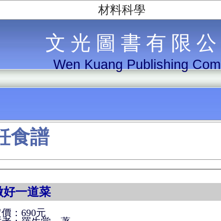
材料科學
文 光 圖 書 有 限 公
Wen Kuang Publishing Co
飪食譜
做好一道菜
價：690元