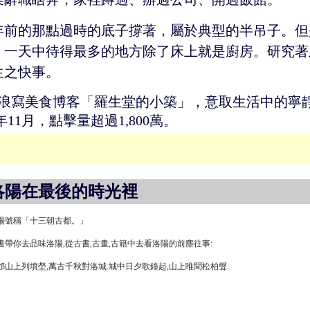
年前的那點過時的底子撐著，屬於典型的半吊子。但
，一天中待得最多的地方除了床上就是廚房。研究著
生之快事。
在新浪寫美食博客「羅生堂的小築」，意取生活中的寧靜之
9年11月，點擊量超過1,800萬。
洛陽在最後的時光裡
陽號稱「十三朝古都。」
書帶你去品味洛陽,從古書,古畫,古籍中去看洛陽的前塵往事:
邙山上列墳塋,萬古千秋對洛城.城中日夕歌鐘起,山上唯聞松柏聲.