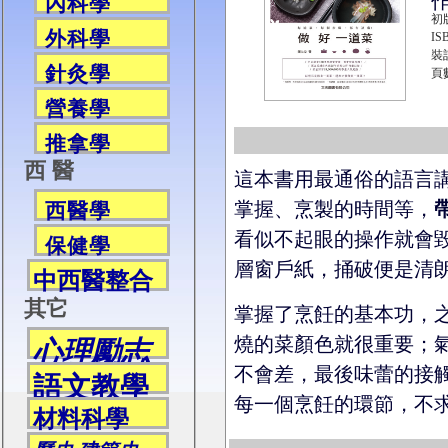
內科學
初
外科學
IS
裝
針灸學
頁數
營養學
推拿學
西 醫
這本書用最通俗的語言
掌握、烹製的時間等，
西醫學
看似不起眼的操作就會
保健學
層窗戶紙，捅破便是清
中西醫整合
其它
掌握了烹飪的基本功，
燒的菜顏色就很重要；
心理勵志
不會差，最後味蕾的接
語文教學
每一個烹飪的環節，不
材料科學