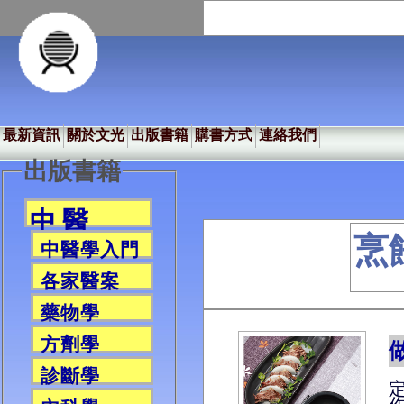
最新資訊
關於文光
出版書籍
購書方式
連絡我們
出版書籍
中 醫
烹
中醫學入門
各家醫案
藥物學
方劑學
診斷學
定