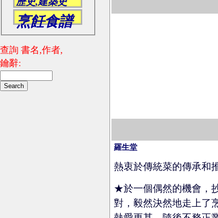
歷史,建築史
烹飪食譜
查詢 書名,作者,
鑰辭:
羅生堂
熱衷於傳統菜的傳承和
★於一個偶然的機會，
對，毅然決然地走上了
熱愛更甚。隨後不務正