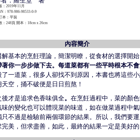
作者：羅生堂 著
版：2019年11月
BN：978-986-98533-0-9
訂本：平裝
：248頁 開本：18cm x 26cm
內容簡介
講解基本的烹飪理論，簡潔明瞭，從食材的選擇開始
帶著你一步步做下去。每道菜都有一些平時根本不會
毀了一道菜，很多人卻找不到原因，本書也將這些小
朗天空，捅不破便是日日煎熬！
之後才是追求色香味俱全
。
在烹飪過程中，菜的顏色
氣味的變化也可以體現菜的味道，如在做菜過程中氣
觸只不過是檢驗前兩個環節的結果。所以，我們要運
求完美，但求盡善，如此，最終的結果一定是美好的