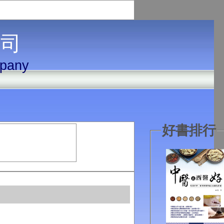
 司
mpany
好書排行