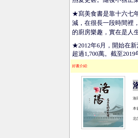
★寫美食書是靠十六七
減，在很長一段時間裡
的廚房樂趣，實在是人
★2012年6月，開始
超過1,700萬。截至201
好書介紹:
洛
本
北