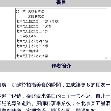
書目
作者簡介
推廣，沉醉於拍攝美食的瞬間，立志讓更多的朋友一
抄起了鍋鏟，從此飯來張口的日子一去不返。自此一
烹飪的專業道路。廚師科班畢業後，在北京某五星酒
業辭職瞎奔，家裡蹲過、辦過公司、開過飯館。