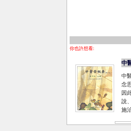
你也許想看:
中醫
中
念
因
說
施