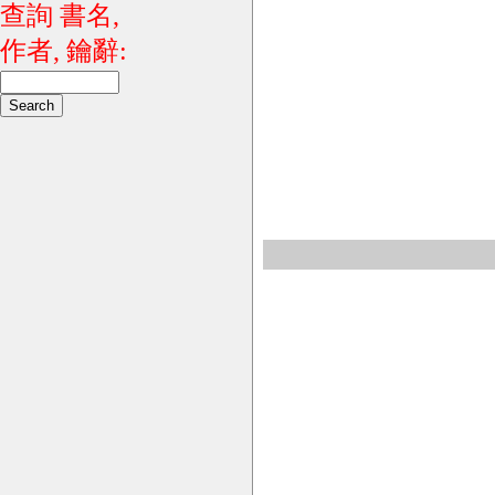
查詢 書名,
作者, 鑰辭: