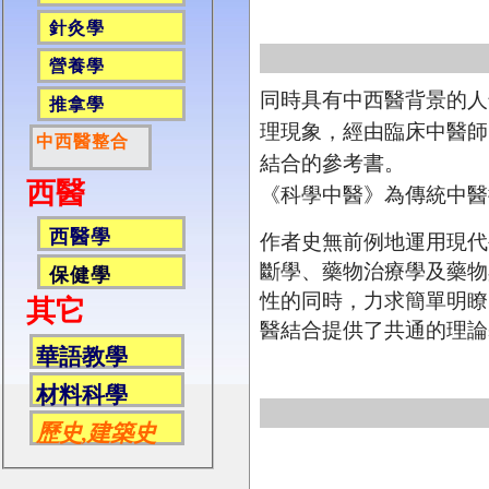
針灸學
營養學
同時具有中西醫背景的人
推拿學
理現象，經由臨床中醫師
中西醫整合
結合的參考書。
西醫
《科學中醫》為傳統中醫
西醫學
作者史無前例地運用現代
斷學、藥物治療學及藥物
保健學
性的同時，力求簡單明瞭
其它
醫結合提供了共通的理論
華語教學
材料科學
歷史,建築史