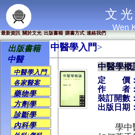
文 光 
Wen K
最新資訊
關於文光
出版書籍
購書方式
連絡我們
中醫學入門
>
出版書籍
中醫
中醫學概
中醫學入門
定 價：
各家醫案
作 者：
藥物學
裝訂開數：
方劑學
出版日期：
診斷學
內科學
學中醫