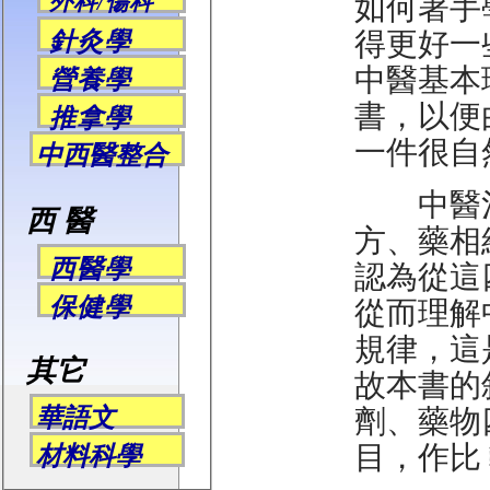
外科/傷科
如何著手
得更好一
針灸學
中醫基本
營養學
書，以便
推拿學
一件很自
中西醫整合
中醫治
西 醫
方、藥相
西醫學
認為從這
保健學
從而理解
規律，這
其它
故本書的
華語文
劑、藥物
目，作比
材料科學