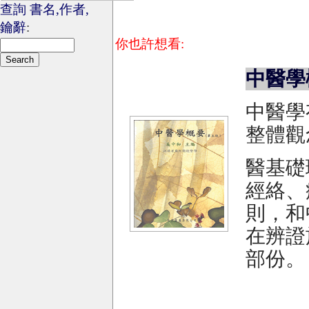
查詢 書名,作者,
鑰辭
:
你也許想看:
中醫學
中醫學
整體觀
醫基礎
經絡、
則，和
在辨證
部份。