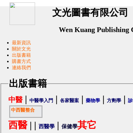
文光圖書有限公司
Wen Kuang Publishing
最新資訊
關於文光
出版書籍
購書方式
連絡我們
出版書籍
|
|
|
|
|
中醫
中醫學入門
各家醫案
藥物學
方劑學
診
中西醫整合
西醫
|
|
|
其它
西醫學
保健學