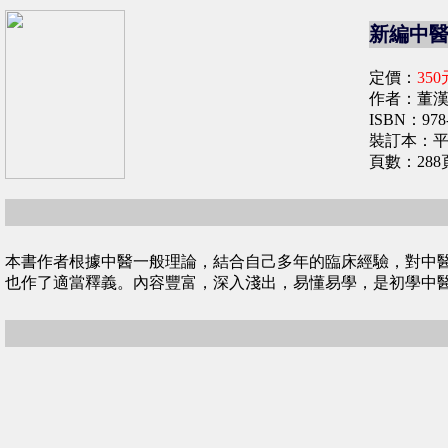
新編中
定價：
350
作者：董漢
ISBN：978-
裝訂本：
頁數：288
本書作者根據中醫一般理論，結合自己多年的臨床經驗，對中
也作了適當釋義。內容豐富，深入淺出，易懂易學，是初學中