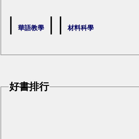
|
|
|
華語教學
材料科學
好書排行