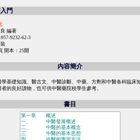
醫入門
元
良 編著
957-9232-62-3
平裝
頁 開本：25開
內容簡介
醫學基礎知識、醫古文、中醫診斷、中藥、方劑和中醫各科臨床
醫者的良好讀物，也可供中醫藥院校學生參考。
書目