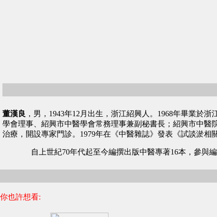
董漢良
，男，1943年12月出生，浙江紹興人。1968年畢
學會理事、紹興市中醫學會常務理事兼副秘書長；紹興市中醫
治療，開設專家門診。1979年在《中醫雜誌》發表《試談淤
自上世紀70年代起至今編撰出版中醫專著16本，參與
你也許想看: