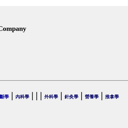
 Company
|
| | |
|
|
|
斷學
內科學
外科學
針灸學
營養學
推拿學