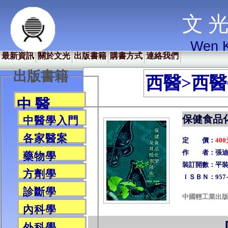
文 光
Wen K
最新資訊
關於文光
出版書籍
購書方式
連絡我們
出版書籍
西醫>西
中 醫
保健食品
中醫學入門
各家醫案
定 價：
40
作 者：張迪清
藥物學
裝訂開數：平裝／
方劑學
ＩＳＢＮ：957-9
診斷學
中國輕工業出
內科學
外科學