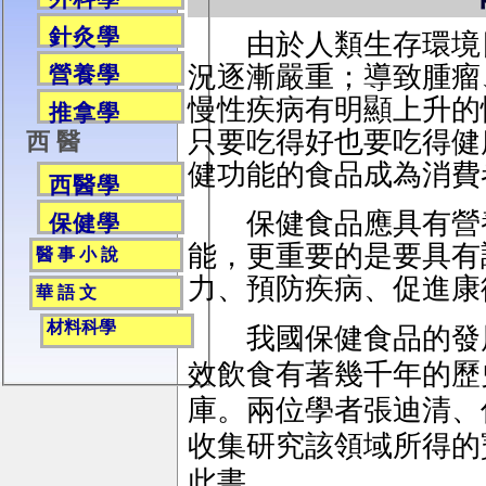
針灸學
由於人類生存環境日
況逐漸嚴重；導致腫瘤
營養學
慢性疾病有明顯上升的
推拿學
只要吃得好也要吃得健
西 醫
健功能的食品成為消費
西醫學
保健食品應具有營養
保健學
能，更重要的是要具有
醫 事 小 說
力、預防疾病、促進康
華 語 文
材料科學
我國保健食品的發展
效飲食有著幾千年的歷
庫。兩位學者張迪清、
收集研究該領域所得的
此書。