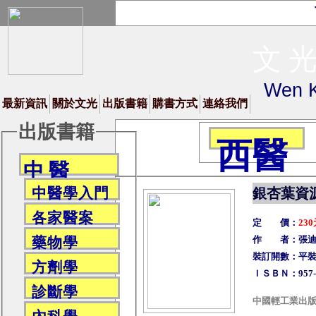
文 光
Wen K
最新資訊
關於文光
出版書籍
購書方式
連絡我們
出版書籍
西醫
中 醫
中醫學入門
銀杏葉資
各家醫案
定 價：
23
作 者：張迪清
藥物學
裝訂開數：平裝／
方劑學
ＩＳＢＮ：957-9
診斷學
中國輕工業出