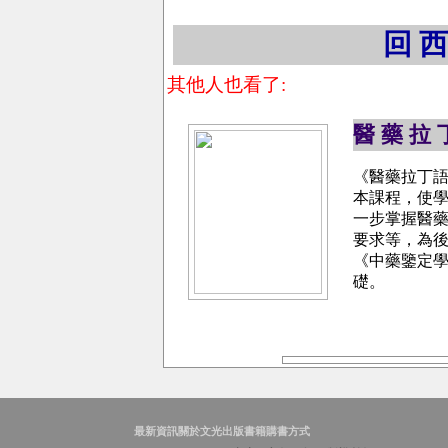
回 
其他人也看了:
醫 藥 拉 
《醫藥拉丁
本課程，使
一步掌握醫
要求等，為
《中藥鑒定
礎。
最新資訊
關於文光
出版書籍
購書方式