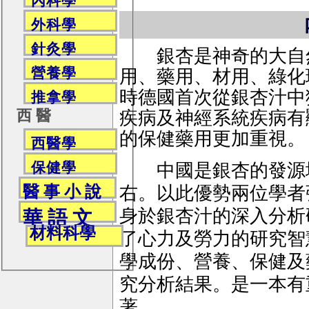
內科學
外科學
針灸學
銀杏是神奇的大自然
營養學
用、藥用、材用、綠化環
時德國首次從銀杏汁中
推拿學
西 醫
疾病及神經系統疾病有
的保健藥用更加重視。
西醫學
保健學
中國是銀杏的發源地
右。以此優勢兩位學者張
醫 事 小 說
身於銀杏汁的深入分析
華 語 文
材料科學
了心力及勞力的研究智
學成份、營養、保健及
究分析結果。是一本有
著。