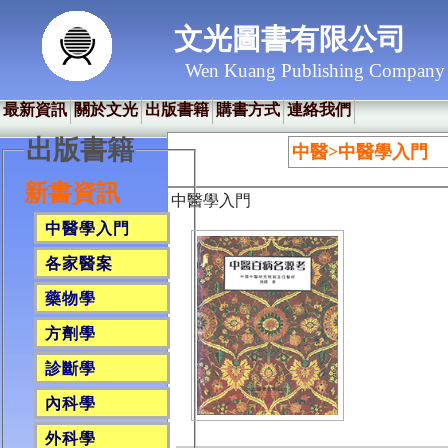
文光圖書有限公司
Wen Kuang Publishing Company
最新資訊
關於文光
出版書籍
購書方式
連絡我們
出版書籍
中醫>中醫學入門
新書資訊
中醫學入門
中醫學入門
各家醫案
藥物學
方劑學
診斷學
內科學
外科學