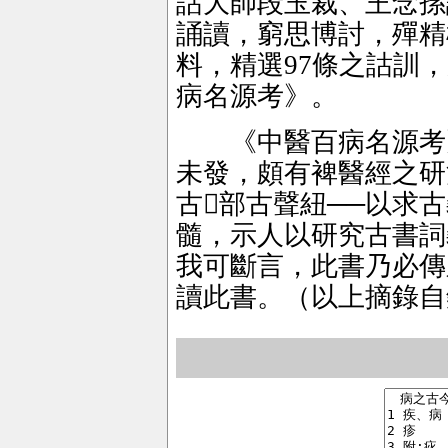
詁大師段玉裁、王念孫
誦讀，窮思博討，殫精
料，精選97條之詁訓
病名源考》。
《中醫百病名源考》
未發，頗有裨醫經之研
古部古聲紐──以求
髓，示人以研究古書詞
我可斷言，此書乃必傳
讀此書。（以上摘錄自