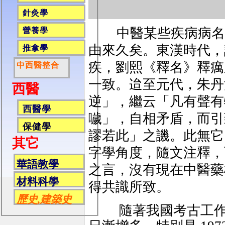
針灸學
中醫某些疾病病名
營養學
由來久矣。東漢時代，
推拿學
疾，劉熙《釋名》釋癘
中西醫整合
一致。迨至元代，朱丹
西醫
逆」，繼云「凡有聲有
西醫學
噦」，自相矛盾，而引
保健學
謬若此」之譏。此無它
其它
字學角度，隨文注釋，
華語教學
之言，沒有現在中醫藥
材料科學
得共識所致。
歷史,建築史
隨著我國考古工作之