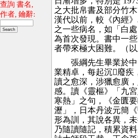
日漸增多，特別是 19
查詢 書名,
之大批帛書及部分竹木
作者, 鑰辭:
漢代以前，較《內經》
之一些病名，如「白處
為首次發現。書中一些
者帶來極大困難。（以
張綱先生畢業於中國
業精卓，每起沉廢疾
讀之愈深，涉獵愈廣，
感。讀《靈樞》「九宮
寒熱」之句，《金匱要
瀝」，日本丹波元簡《
形為訓，其說各異，未
乃隨讀隨記，積累資料