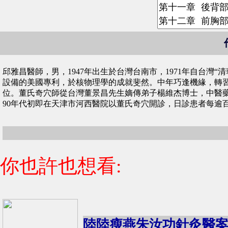
邱雅昌醫師，男，1947年出生於台灣台南市，1971年自台灣
設備的美國專利，於核物理學的成就斐然。中年巧逢機緣，轉
位。董氏奇穴師從台灣董景昌先生嫡傳弟子楊維杰博士，中醫
90年代初即在天津市河西醫院以董氏奇穴開診，日診患者每逾
你也許也想看:
陸
陸瘦燕朱汝功針灸醫