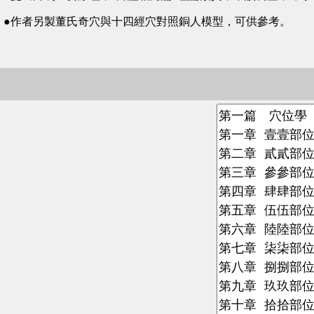
●作者另製董氏奇穴與十四經穴對照銅人模型，可供參考。