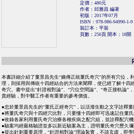
定價：480元
作者：邱雅昌 編著
初版：2017年07月
ISBN：978-986-94990-1-9
裝訂本：平裝
頁數：256頁 開本：18開
本書詳細介紹了董景昌先生“嫡傳正統董氏奇穴”的所有穴位，
理，則採用與傳統十四經結合的方法來闡釋，使已經了解十四
奇穴。書中提出“針證相對論”、“穴位空間論”、“奇正接軌論
貴經驗，對中醫工作者有重要的參考價值。
●忠於董景昌先生的“董氏正經奇穴”，以活潑生動之文字詮釋董
●將董氏奇穴與十四經穴比對，只要懂十四經即可迅速記住董氏
●收錄各家利用董氏奇穴治療各種疾病之配穴組，並詮釋配穴機
●驗案均經嚴格驗證並多以新近驗案為主，證明董氏奇穴歷久
●提出針刺重要原理，“針證相對論”理論紮實，不談玄虛，即學