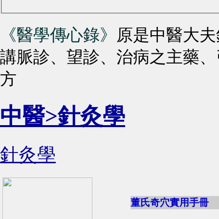
《醫學傳心錄》
原是中醫大夫
講脈診、望診、治病之主藥、
方
中醫>針灸學
針灸學
董氏奇穴實用手冊