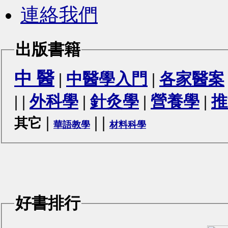
連絡我們
出版書籍
中 醫
|
中醫學入門
|
各家醫案
|
|
外科學
|
針灸學
|
營養學
|
推
|
|
|
其它
華語教學
材料科學
好書排行