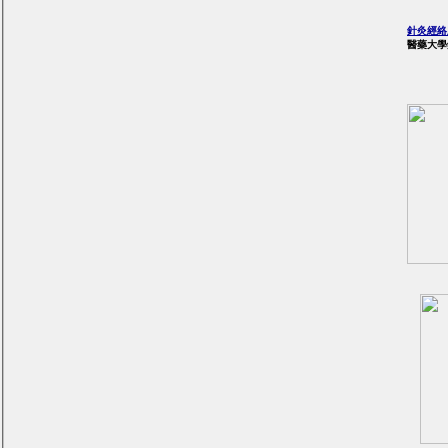
針灸經
醫藥大學