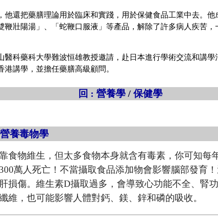
他還把藥膳理論用於臨床和實踐，用於保健食品工業中去。他
雙鞭壯陽湯」、「蛇鞭口服液」等產品，解除了許多病人疾苦，
山醫科藥科大學難波恒雄教授邀請，赴日本進行學術交流和講學活
香港講學，並擔任藥膳高級顧問。
回 : 營養學
/
保健學
品營養毒物學
靠食物維生，但太多食物本身就含有毒素，你可知每
300萬人死亡！不當攝取食品添加物會影響腦部發育
肝損傷。維生素D攝取過多，會導致心功能不全、腎
纖維，也可能影響人體對鈣、鎂、鋅和磷的吸收。