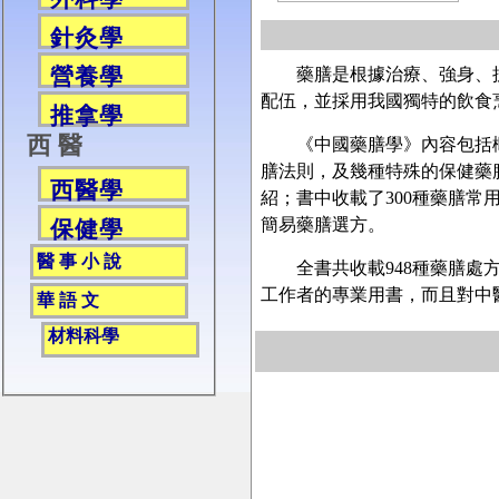
針灸學
營養學
藥膳是根據治療、強身、抗
配伍，並採用我國獨特的飲食
推拿學
西 醫
《中國藥膳學》內容包括概
膳法則，及幾種特殊的保健藥
西醫學
紹；書中收載了300種藥膳常
簡易藥膳選方。
保健學
醫 事 小 說
全書共收載948種藥膳處方
工作者的專業用書，而且對中
華 語 文
材料科學