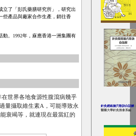
成立了「彭氏藥膳研究所」，研究出
一些產品與廠家合作生產，銷往香
動。1992年，庥應香港一洲集團有
年在世界各地食源性腹瀉病幾乎
！過量攝取維生素A，可能導致永
針灸經絡腧穴歌訣白話解
醫藥大學針灸推拿系編
功能衰竭等，就連現在最當紅的