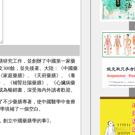
藥膳研究工作，並創辦了中國第一家藥
300餘，並先後著。大陸：《中國藥
《家庭藥膳》、《天府藥膳》、《養
》、《補腎壯陽藥膳》、《心臟病藥
成為暢銷書，深受海內外讀者歡迎。
了不少藥膳專著，使中國醫學中食療
藥學填補了一個空白。
，創立中國藥膳學的事。