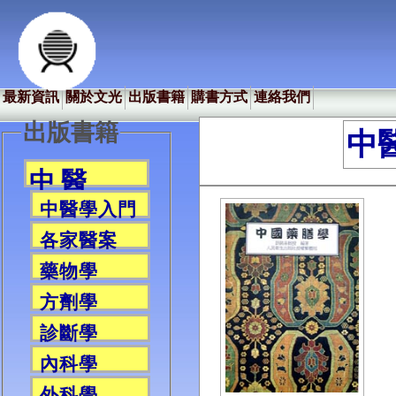
最新資訊
關於文光
出版書籍
購書方式
連絡我們
出版書籍
中
中 醫
中醫學入門
各家醫案
藥物學
方劑學
診斷學
內科學
外科學