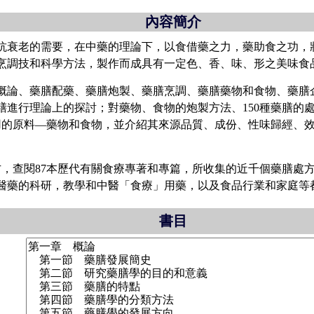
內容簡介
衰老的需要，在中藥的理論下，以食借藥之力，藥助食之功，
烹調技和科學方法，製作而成具有一定色、香、味、形之美味食
論、藥膳配藥、藥膳炮製、藥膳烹調、藥膳藥物和食物、藥膳
膳進行理論上的探討；對藥物、食物的炮製方法、150種藥膳的
用的原料—藥物和食物，並介紹其來源品質、成份、性味歸經、效
，查閱87本歷代有關食療專著和專篇，所收集的近千個藥膳處
醫藥的科研，教學和中醫「食療」用藥，以及食品行業和家庭等
書目