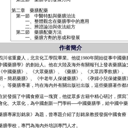
作者簡介
四川省重慶人，北京化工學院畢業。他從1980年開始從事中國
中國藥膳學》的創始人。他在大陸及海外有關報刊上發表藥膳論文
《中國藥膳》、《大眾藥膳》、《藥膳》、《大眾四季飲膳》、
明－簡易藥膳》、《中老年人保健藥膳》、《孕婦小兒保健藥膳
》。等藥膳專著，均在海內外有關出版社出版，這些藥膳著作都
於發掘了中國食療這一塊寶，他從眾多古籍中精心研討，撰寫
會化、大眾化，為中國創新一門學科──中國藥膳學，給中國中
藥膳專家彭銘泉》為題，曾專題介紹了彭銘泉教授發掘中國食療
膳學校，專門為海內外培訓專門人才。