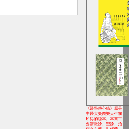
《醫學傳心錄》
原是
中醫大夫錢樂天生前
所得的秘本。本書主
要講脈診、望診、治