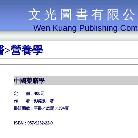
文 光 圖 書 有 限 公
Wen Kuang Publishing Co
醫>營養學
中國藥膳學
定 價：400元
作 者：彭銘泉 著
裝訂開數：平裝／25開／394頁
ISBN：957-9232-22-9