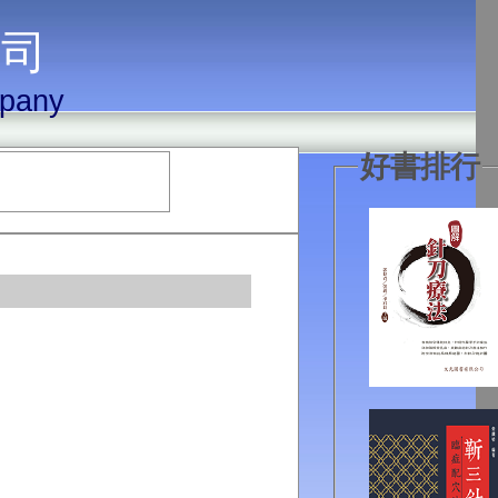
 司
mpany
好書排行