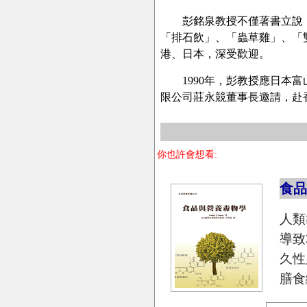
彭銘泉教授不僅著書立說，
「排石飲」、「蟲草雞」、「
港、日本，深受歡迎。
1990年，彭教授應日本富
限公司莊永競董事長邀請，赴
你也許會想看:
食
人類
導致
久性
膳食